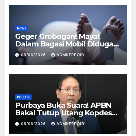
NEWS
Geger Grobogan! Mayat
Dalam Bagasi Mobil Diduga
Terkait Hilangnya Bos Konter
08/06/2026
ADMKEPPOID
HP
POLITIK
Purbaya Buka Suara! APBN
Bakal Tutup Utang Kopdes
Rp 240 Triliun, Cicilan Rp 40
08/06/2026
ADMKEPPOID
Triliun per Tahun