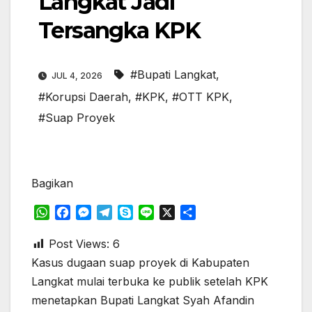
Langkat Jadi
Tersangka KPK
#Bupati Langkat
,
JUL 4, 2026
#Korupsi Daerah
,
#KPK
,
#OTT KPK
,
#Suap Proyek
Bagikan
W
F
M
T
S
L
X
S
h
a
e
e
k
i
h
a
c
s
l
y
n
a
Post Views:
6
t
e
s
e
p
e
r
Kasus dugaan suap proyek di Kabupaten
s
b
e
g
e
e
Langkat mulai terbuka ke publik setelah KPK
A
o
n
r
menetapkan Bupati Langkat Syah Afandin
p
o
g
a