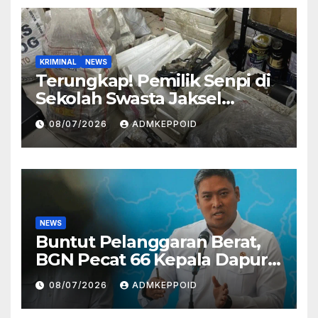
KRIMINAL
NEWS
Terungkap! Pemilik Senpi di
Sekolah Swasta Jaksel
Ternyata Direktur
08/07/2026
ADMKEPPOID
Perusahaan Airsoft Gun
Impor
NEWS
Buntut Pelanggaran Berat,
BGN Pecat 66 Kepala Dapur
MBG dan Ungkap Alasannya
08/07/2026
ADMKEPPOID