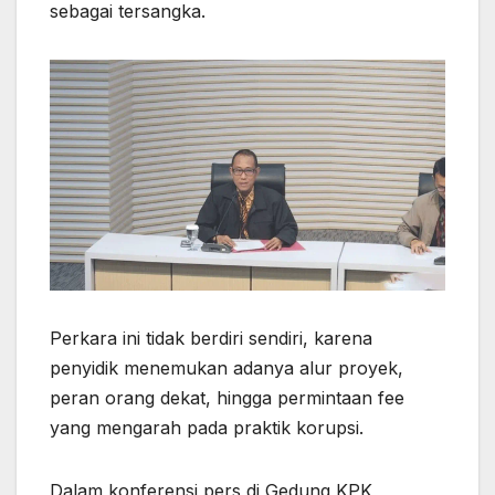
sebagai tersangka.
p
k
e
m
r
Perkara ini tidak berdiri sendiri, karena
penyidik menemukan adanya alur proyek,
peran orang dekat, hingga permintaan fee
yang mengarah pada praktik korupsi.
Dalam konferensi pers di Gedung KPK