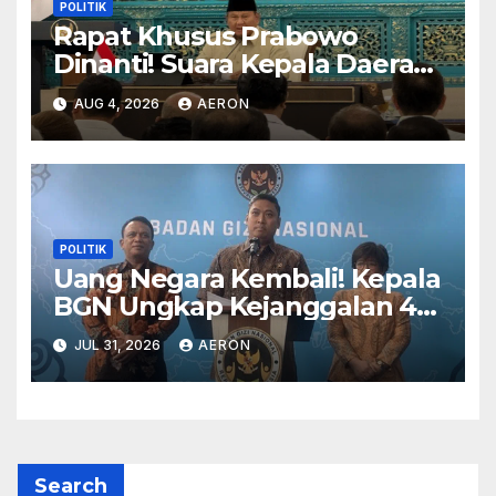
POLITIK
Rapat Khusus Prabowo
Dinanti! Suara Kepala Daerah
Diharapkan Jadi Prioritas
AUG 4, 2026
AERON
POLITIK
Uang Negara Kembali! Kepala
BGN Ungkap Kejanggalan 414
Rekening SPPG Senilai Rp311
JUL 31, 2026
AERON
Miliar
Search