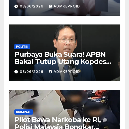
Terkait Hilangnya Bos Konter
08/06/2026
ADMKEPPOID
HP
POLITIK
Purbaya Buka Suara! APBN
Bakal Tutup Utang Kopdes
Rp 240 Triliun, Cicilan Rp 40
08/06/2026
ADMKEPPOID
Triliun per Tahun
KRIMINAL
Pilot Bawa Narkoba ke RI,
Polisi Malaysia Bongkar