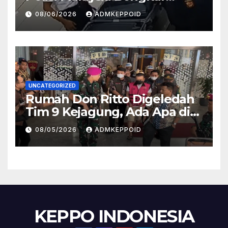
Sosok Pemasok di Balik
08/06/2026
ADMKEPPOID
Kasus Ini
UNCATEGORIZED
Rumah Don Ritto Digeledah
Tim 9 Kejagung, Ada Apa di
Balik Kasus TPPU Febrie?
08/05/2026
ADMKEPPOID
KEPPO INDONESIA