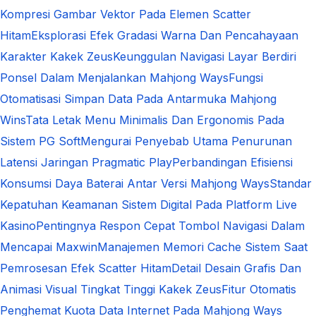
Kompresi Gambar Vektor Pada Elemen Scatter
Hitam
Eksplorasi Efek Gradasi Warna Dan Pencahayaan
Karakter Kakek Zeus
Keunggulan Navigasi Layar Berdiri
Ponsel Dalam Menjalankan Mahjong Ways
Fungsi
Otomatisasi Simpan Data Pada Antarmuka Mahjong
Wins
Tata Letak Menu Minimalis Dan Ergonomis Pada
Sistem PG Soft
Mengurai Penyebab Utama Penurunan
Latensi Jaringan Pragmatic Play
Perbandingan Efisiensi
Konsumsi Daya Baterai Antar Versi Mahjong Ways
Standar
Kepatuhan Keamanan Sistem Digital Pada Platform Live
Kasino
Pentingnya Respon Cepat Tombol Navigasi Dalam
Mencapai Maxwin
Manajemen Memori Cache Sistem Saat
Pemrosesan Efek Scatter Hitam
Detail Desain Grafis Dan
Animasi Visual Tingkat Tinggi Kakek Zeus
Fitur Otomatis
Penghemat Kuota Data Internet Pada Mahjong Ways