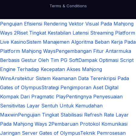
Terms & Conditions
Pengujian Efisiensi Rendering Vektor Visual Pada Mahjong
Ways 2
Riset Tingkat Kestabilan Latensi Streaming Platform
Live Kasino
Sistem Manajemen Algoritma Beban Kerja Pada
Platform Mahjong Ways
Pengembangan Fitur Antarmuka
Berbasis Gestur Oleh Tim PG Soft
Dampak Optimasi Script
Engine Terhadap Kecepatan Akses Mahjong
Wins
Arsitektur Sistem Keamanan Data Terenkripsi Pada
Gates of Olympus
Strategi Pengimporan Aset Digital
Kompak Dari Pragmatic Play
Pentingnya Penyesuaian
Sensitivitas Layar Sentuh Untuk Kemudahan
Maxwin
Pengujian Tingkat Stabilisasi Refresh Rate Layar
Pada Mahjong Ways 2
Pembaruan Protokol Komunikasi
Jaringan Server Gates of Olympus
Teknik Pemrosesan