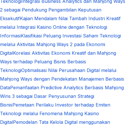
Teknologi
Integrasi Business Analytics dan Mahjong Ways
2 sebagai Pendukung Pengambilan Keputusan
Eksekutif
Kajian Mendalam Nilai Tambah Industri Kreatif
melalui Integrasi Kasino Online dengan Teknologi
Informasi
Klasifikasi Peluang Investasi Saham Teknologi
melalui Aktivitas Mahjong Ways 2 pada Ekonomi
Digital
Korelasi Aktivitas Ekonomi Kreatif dan Mahjong
Ways terhadap Peluang Bisnis Berbasis
Teknologi
Optimalisasi Nilai Perusahaan Digital melalui
Mahjong Ways dengan Pendekatan Manajemen Berbasis
Data
Pemanfaatan Predictive Analytics Berbasis Mahjong
Wins 3 sebagai Dasar Penyusunan Strategi
Bisnis
Pemetaan Perilaku Investor terhadap Emiten
Teknologi melalui Fenomena Mahjong Kasino
Digital
Pemodelan Tata Kelola Digital menggunakan