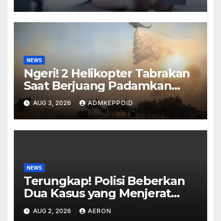
HP
NEWS
Ngeri! 2 Helikopter Tabrakan
Saat Berjuang Padamkan
Kebakaran Hebat di Yunani
AUG 3, 2026
ADMKEPPOID
NEWS
Terungkap! Polisi Beberkan
Dua Kasus yang Menjerat
Presenter Vicky Prasetyo
AUG 2, 2026
AERON