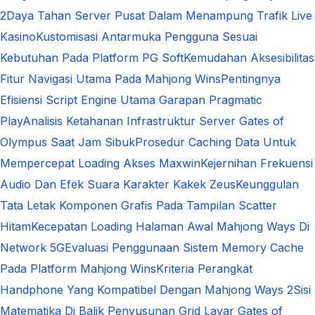
2
Daya Tahan Server Pusat Dalam Menampung Trafik Live
Kasino
Kustomisasi Antarmuka Pengguna Sesuai
Kebutuhan Pada Platform PG Soft
Kemudahan Aksesibilitas
Fitur Navigasi Utama Pada Mahjong Wins
Pentingnya
Efisiensi Script Engine Utama Garapan Pragmatic
Play
Analisis Ketahanan Infrastruktur Server Gates of
Olympus Saat Jam Sibuk
Prosedur Caching Data Untuk
Mempercepat Loading Akses Maxwin
Kejernihan Frekuensi
Audio Dan Efek Suara Karakter Kakek Zeus
Keunggulan
Tata Letak Komponen Grafis Pada Tampilan Scatter
Hitam
Kecepatan Loading Halaman Awal Mahjong Ways Di
Network 5G
Evaluasi Penggunaan Sistem Memory Cache
Pada Platform Mahjong Wins
Kriteria Perangkat
Handphone Yang Kompatibel Dengan Mahjong Ways 2
Sisi
Matematika Di Balik Penyusunan Grid Layar Gates of