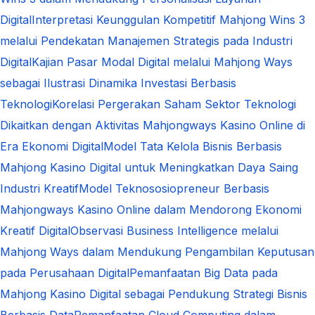
Digital
Interpretasi Keunggulan Kompetitif Mahjong Wins 3
melalui Pendekatan Manajemen Strategis pada Industri
Digital
Kajian Pasar Modal Digital melalui Mahjong Ways
sebagai Ilustrasi Dinamika Investasi Berbasis
Teknologi
Korelasi Pergerakan Saham Sektor Teknologi
Dikaitkan dengan Aktivitas Mahjongways Kasino Online di
Era Ekonomi Digital
Model Tata Kelola Bisnis Berbasis
Mahjong Kasino Digital untuk Meningkatkan Daya Saing
Industri Kreatif
Model Teknososiopreneur Berbasis
Mahjongways Kasino Online dalam Mendorong Ekonomi
Kreatif Digital
Observasi Business Intelligence melalui
Mahjong Ways dalam Mendukung Pengambilan Keputusan
pada Perusahaan Digital
Pemanfaatan Big Data pada
Mahjong Kasino Digital sebagai Pendukung Strategi Bisnis
Berbasis Data
Pemanfaatan Cloud Computing dalam