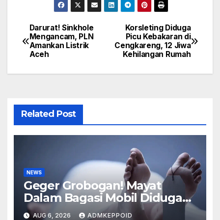
Darurat! Sinkhole
Korsleting Diduga
Post
Mengancam, PLN
Picu Kebakaran di
Amankan Listrik
Cengkareng, 12 Jiwa
navigation
Aceh
Kehilangan Rumah
Related Post
NEWS
Geger Grobogan! Mayat
Dalam Bagasi Mobil Diduga
Terkait Hilangnya Bos Konter
AUG 6, 2026
ADMKEPPOID