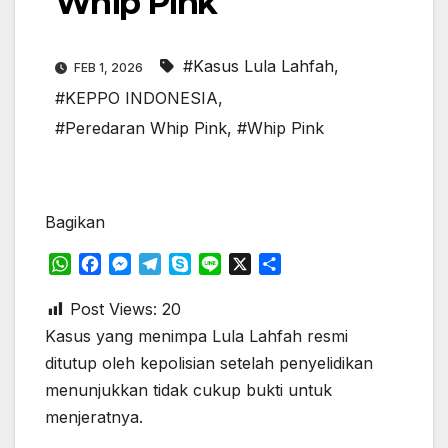
Whip Pink
#Kasus Lula Lahfah
,
FEB 1, 2026
#KEPPO INDONESIA
,
#Peredaran Whip Pink
,
#Whip Pink
Bagikan
W
F
M
T
S
L
X
S
h
a
e
e
k
i
h
a
c
s
l
y
n
a
Post Views:
20
t
e
s
e
p
e
r
Kasus yang menimpa Lula Lahfah resmi
s
b
e
g
e
e
ditutup oleh kepolisian setelah penyelidikan
A
o
n
r
menunjukkan tidak cukup bukti untuk
p
o
g
a
menjeratnya.
p
k
e
m
r