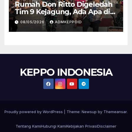
Rumah Don Ritto Digeledah
Tim 9 Kejagung, Ada Apa di
Balik Kasus TPPU Febrie?
08/05/2026
ADMKEPPOID
KEPPO INDONESIA
Proudly powered by WordPress
|
Theme:
Newsup
by
Themeansar
.
Tentang Kami
Hubungi Kami
Kebijakan Privasi
Disclaimer