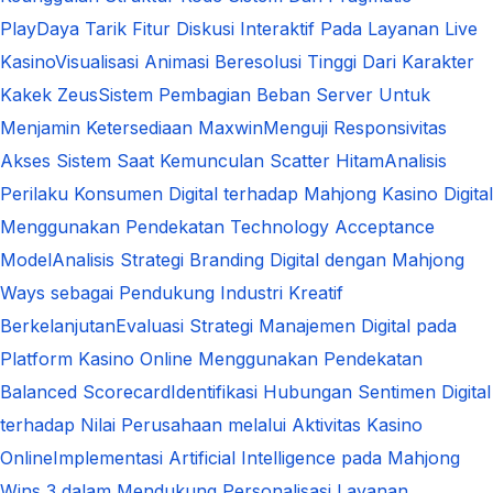
Play
Daya Tarik Fitur Diskusi Interaktif Pada Layanan Live
Kasino
Visualisasi Animasi Beresolusi Tinggi Dari Karakter
Kakek Zeus
Sistem Pembagian Beban Server Untuk
Menjamin Ketersediaan Maxwin
Menguji Responsivitas
Akses Sistem Saat Kemunculan Scatter Hitam
Analisis
Perilaku Konsumen Digital terhadap Mahjong Kasino Digital
Menggunakan Pendekatan Technology Acceptance
Model
Analisis Strategi Branding Digital dengan Mahjong
Ways sebagai Pendukung Industri Kreatif
Berkelanjutan
Evaluasi Strategi Manajemen Digital pada
Platform Kasino Online Menggunakan Pendekatan
Balanced Scorecard
Identifikasi Hubungan Sentimen Digital
terhadap Nilai Perusahaan melalui Aktivitas Kasino
Online
Implementasi Artificial Intelligence pada Mahjong
Wins 3 dalam Mendukung Personalisasi Layanan