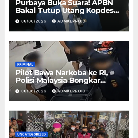
Purbaya Buka Suara! APBN
Bakal Tutup Utang Kopdes
Rp 240 Triliun, Cicilan Rp 40
08/06/2026
ADMKEPPOID
Triliun per Tahun
KRIMINAL
Pilot Bawa Narkoba ke RI,
Polisi Malaysia Bongkar
Sosok Pemasok di Balik
08/06/2026
ADMKEPPOID
Kasus Ini
UNCATEGORIZED