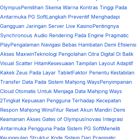
Olympus
Pemilihan Skema Warna Kontras Tinggi Pada
Antarmuka PG Soft
Langkah Preventif Menghadapi
Gangguan Jaringan Server Live Kasino
Pentingnya
Synchronous Audio Rendering Pada Engine Pragmatic
Play
Pengalaman Navigasi Bebas Hambatan Demi Efisiensi
Akses Maxwin
Teknologi Pengolahan Citra Digital Di Balik
Visual Scatter Hitam
Kesesuaian Tampilan Layout Adaptif
Kakek Zeus Pada Layar Tablet
Faktor Penentu Kestabilan
Transfer Data Pada Sistem Mahjong Ways
Penyimpanan
Cloud Otomatis Untuk Menjaga Data Mahjong Ways
2
Tingkat Kepuasan Pengguna Terhadap Kecepatan
Respon Mahjong Wins
Fitur Reset Akun Mandiri Demi
Keamanan Akses Gates of Olympus
Inovasi Integrasi
Antarmuka Pengguna Pada Sistem PG Soft
Meneliti
Keunggulan Struktur Kode Sistem Dari Pragmatic