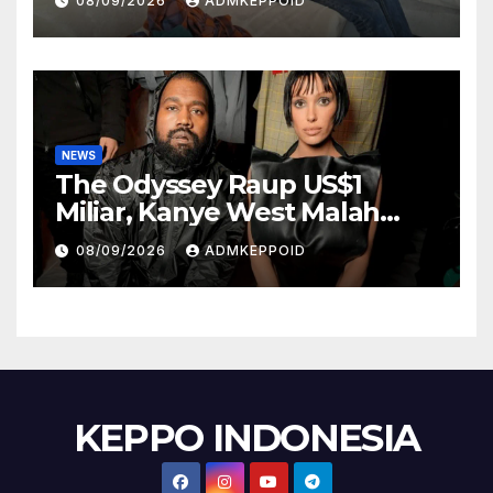
08/09/2026
ADMKEPPOID
NEWS
The Odyssey Raup US$1
Miliar, Kanye West Malah
Hadapi Gugatan Rp1,9 Triliun
08/09/2026
ADMKEPPOID
KEPPO INDONESIA