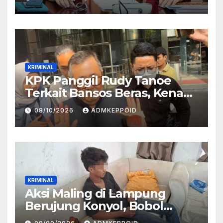
KRIMINAL
KPK Panggil Rudy Tanoe
Terkait Bansos Beras, Kenapa
Pemeriksaannya Diundur?
08/10/2026
ADMKEPPOID
KRIMINAL
Aksi Maling di Lampung
Berujung Konyol, Bobol
Rumah Malah Tertidur Pulas