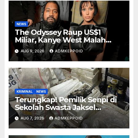
NEWS
The Odyssey Raup US$1
Miliar, Kanye West Malah
Hadapi Gugatan Rp1,9 Triliun
AUG 9, 2026
ADMKEPPOID
KRIMINAL
NEWS
Terungkap! Pemilik Senpi di
Sekolah Swasta Jaksel
Ternyata Direktur
AUG 7, 2026
ADMKEPPOID
Perusahaan Airsoft Gun
Impor