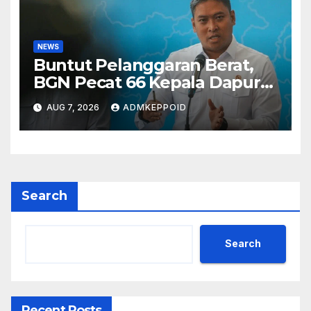
NEWS
Buntut Pelanggaran Berat,
BGN Pecat 66 Kepala Dapur
MBG dan Ungkap Alasannya
AUG 7, 2026
ADMKEPPOID
Search
Search
Recent Posts