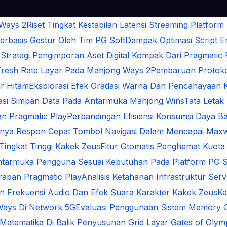
 Ways 2
Riset Tingkat Kestabilan Latensi Streaming Platform
rbasis Gestur Oleh Tim PG Soft
Dampak Optimasi Script 
s
Strategi Pengimporan Aset Digital Kompak Dari Pragmatic 
Refresh Rate Layar Pada Mahjong Ways 2
Pembaruan Protokol
r Hitam
Eksplorasi Efek Gradasi Warna Dan Pencahayaan 
sasi Simpan Data Pada Antarmuka Mahjong Wins
Tata Letak
n Pragmatic Play
Perbandingan Efisiensi Konsumsi Daya Ba
gnya Respon Cepat Tombol Navigasi Dalam Mencapai Max
 Tingkat Tinggi Kakek Zeus
Fitur Otomatis Penghemat Kuota
ntarmuka Pengguna Sesuai Kebutuhan Pada Platform PG S
arapan Pragmatic Play
Analisis Ketahanan Infrastruktur Se
an Frekuensi Audio Dan Efek Suara Karakter Kakek Zeus
Ke
Ways Di Network 5G
Evaluasi Penggunaan Sistem Memory 
i Matematika Di Balik Penyusunan Grid Layar Gates of Oly