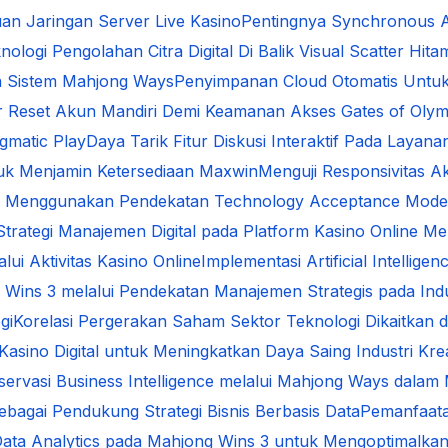
an Jaringan Server Live Kasino
Pentingnya Synchronous A
nologi Pengolahan Citra Digital Di Balik Visual Scatter Hita
da Sistem Mahjong Ways
Penyimpanan Cloud Otomatis Untu
ur Reset Akun Mandiri Demi Keamanan Akses Gates of Oly
gmatic Play
Daya Tarik Fitur Diskusi Interaktif Pada Layana
uk Menjamin Ketersediaan Maxwin
Menguji Responsivitas A
ital Menggunakan Pendekatan Technology Acceptance Mode
 Strategi Manajemen Digital pada Platform Kasino Online
ui Aktivitas Kasino Online
Implementasi Artificial Intelli
 Wins 3 melalui Pendekatan Manajemen Strategis pada Indus
gi
Korelasi Pergerakan Saham Sektor Teknologi Dikaitkan d
Kasino Digital untuk Meningkatkan Daya Saing Industri Krea
servasi Business Intelligence melalui Mahjong Ways dal
ebagai Pendukung Strategi Bisnis Berbasis Data
Pemanfaata
ata Analytics pada Mahjong Wins 3 untuk Mengoptimalkan