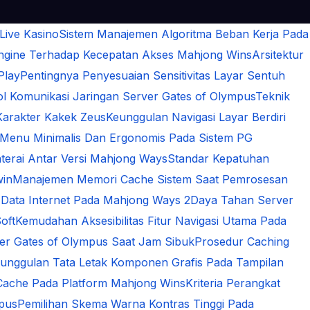
 Live Kasino
Sistem Manajemen Algoritma Beban Kerja Pada
Engine Terhadap Kecepatan Akses Mahjong Wins
Arsitektur
Play
Pentingnya Penyesuaian Sensitivitas Layar Sentuh
 Komunikasi Jaringan Server Gates of Olympus
Teknik
Karakter Kakek Zeus
Keunggulan Navigasi Layar Berdiri
 Menu Minimalis Dan Ergonomis Pada Sistem PG
terai Antar Versi Mahjong Ways
Standar Kepatuhan
win
Manajemen Memori Cache Sistem Saat Pemrosesan
 Data Internet Pada Mahjong Ways 2
Daya Tahan Server
oft
Kemudahan Aksesibilitas Fitur Navigasi Utama Pada
rver Gates of Olympus Saat Jam Sibuk
Prosedur Caching
unggulan Tata Letak Komponen Grafis Pada Tampilan
Cache Pada Platform Mahjong Wins
Kriteria Perangkat
mpus
Pemilihan Skema Warna Kontras Tinggi Pada