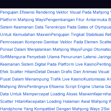
Pengujian Efisiensi Rendering Vektor Visual Pada Mahjong
Platform Mahjong Ways
Pengembangan Fitur Antarmuka Be
Sistem Keamanan Data Terenkripsi Pada Gates of Olympu
Untuk Kemudahan Maxwin
Pengujian Tingkat Stabilisasi 
Pemrosesan Kompresi Gambar Vektor Pada Elemen Scatte
Ponsel Dalam Menjalankan Mahjong Ways
Fungsi Otomati
Soft
Mengurai Penyebab Utama Penurunan Latensi Jaringa
Keamanan Sistem Digital Pada Platform Live Kasino
Pentin
Efek Scatter Hitam
Detail Desain Grafis Dan Animasi Visual
Pusat Dalam Menampung Trafik Live Kasino
Kustomisasi A
Mahjong Wins
Pentingnya Efisiensi Script Engine Utama G
Data Untuk Mempercepat Loading Akses Maxwin
Kejernih
Scatter Hitam
Kecepatan Loading Halaman Awal Mahjong 
Handphone Yang Kompatibel Dengan Mahjong Ways 2
Sis