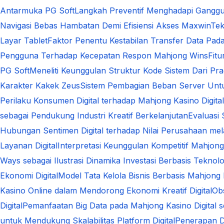
Antarmuka PG Soft
Langkah Preventif Menghadapi Ganggu
Navigasi Bebas Hambatan Demi Efisiensi Akses Maxwin
Tek
Layar Tablet
Faktor Penentu Kestabilan Transfer Data Pa
Pengguna Terhadap Kecepatan Respon Mahjong Wins
Fit
PG Soft
Meneliti Keunggulan Struktur Kode Sistem Dari Pra
Karakter Kakek Zeus
Sistem Pembagian Beban Server Unt
Perilaku Konsumen Digital terhadap Mahjong Kasino Dig
sebagai Pendukung Industri Kreatif Berkelanjutan
Evaluasi
Hubungan Sentimen Digital terhadap Nilai Perusahaan melal
Layanan Digital
Interpretasi Keunggulan Kompetitif Mahjong
Ways sebagai Ilustrasi Dinamika Investasi Berbasis Teknolo
Ekonomi Digital
Model Tata Kelola Bisnis Berbasis Mahjong 
Kasino Online dalam Mendorong Ekonomi Kreatif Digital
Ob
Digital
Pemanfaatan Big Data pada Mahjong Kasino Digital s
untuk Mendukung Skalabilitas Platform Digital
Penerapan D