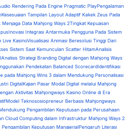
udio Rendering Pada Engine Pragmatic Play
Pengalaman
m
Kesesuaian Tampilan Layout Adaptif Kakek Zeus Pada
k Menjaga Data Mahjong Ways 2
Tingkat Kepuasan
mpus
Inovasi Integrasi Antarmuka Pengguna Pada Sistem
n Live Kasino
Visualisasi Animasi Beresolusi Tinggi Dari
kses Sistem Saat Kemunculan Scatter Hitam
Analisis
l
Analisis Strategi Branding Digital dengan Mahjong Ways
 Menggunakan Pendekatan Balanced Scorecard
Identifikasi
gence pada Mahjong Wins 3 dalam Mendukung Personalisasi
tri Digital
Kajian Pasar Modal Digital melalui Mahjong
engan Aktivitas Mahjongways Kasino Online di Era
tif
Model Teknososiopreneur Berbasis Mahjongways
am Mendukung Pengambilan Keputusan pada Perusahaan
n Cloud Computing dalam Infrastruktur Mahjong Ways 2
 Pengambilan Keputusan Manajerial
Pengaruh Literasi