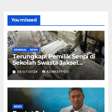
You missed
KRIMINAL
NEWS
Terungkap! Pemilik Senpi di
Sekolah Swasta Jaksel
Ternyata Direktur
08/07/2026
ADMKEPPOID
Perusahaan Airsoft Gun
Impor
NEWS