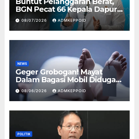
Buntut Pelanggaran Berat,
BGN Pecat 66 Kepala Dapur
MBG dan Ungkap Alasannya
08/07/2026
ADMKEPPOID
NEWS
Geger Grobogan! Mayat
Dalam Bagasi Mobil Diduga
Terkait Hilangnya Bos Konter
08/06/2026
ADMKEPPOID
HP
POLITIK