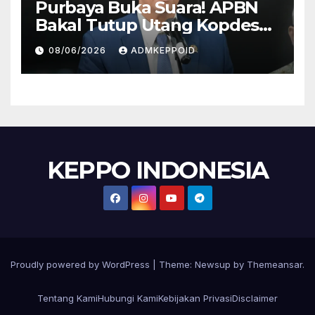
Purbaya Buka Suara! APBN
Bakal Tutup Utang Kopdes
Rp 240 Triliun, Cicilan Rp 40
08/06/2026
ADMKEPPOID
Triliun per Tahun
KEPPO INDONESIA
Proudly powered by WordPress
|
Theme:
Newsup
by
Themeansar
.
Tentang Kami
Hubungi Kami
Kebijakan Privasi
Disclaimer