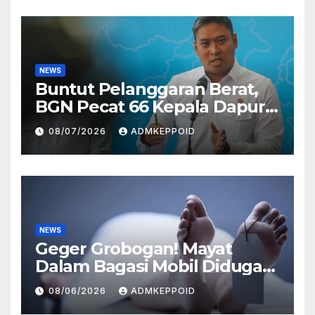
NEWS
Buntut Pelanggaran Berat,
BGN Pecat 66 Kepala Dapur
MBG dan Ungkap Alasannya
08/07/2026
ADMKEPPOID
NEWS
Geger Grobogan! Mayat
Dalam Bagasi Mobil Diduga
Terkait Hilangnya Bos Konter
08/06/2026
ADMKEPPOID
HP