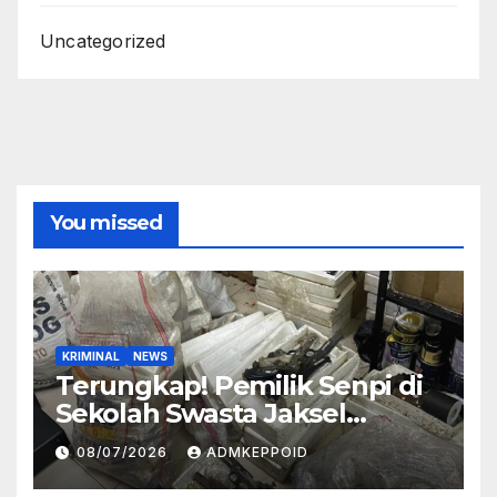
Uncategorized
You missed
KRIMINAL
NEWS
Terungkap! Pemilik Senpi di
Sekolah Swasta Jaksel
Ternyata Direktur
08/07/2026
ADMKEPPOID
Perusahaan Airsoft Gun
Impor