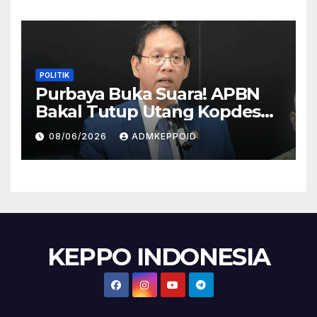
POLITIK
Purbaya Buka Suara! APBN
Bakal Tutup Utang Kopdes
Rp 240 Triliun, Cicilan Rp 40
08/06/2026
ADMKEPPOID
Triliun per Tahun
KEPPO INDONESIA