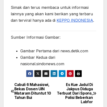
Simak dan terus membaca untuk informasi
lainnya yang akan kami berikan yang terbaru
dan terviral hanya ada di
KEPPO INDONESIA
.
Sumber Informasi Gambar:
Gambar Pertama dari news.detik.com
Gambar Kedua dari
nasional.sindonews.com
Cabuli 6 Mahasiswi,
Es Kue Jadul Di
Post
Bekas Dosen UIN
Jakpus Diduga
Mataram Dituntut 10
Terbuat Dari Spons,
navigation
Tahun Bui
Polisi Beberkan
Labfor