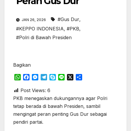
Peran Gus Dur
#Gus Dur
,
JAN 26, 2026
#KEPPO INDONESIA
,
#PKB
,
#Polri di Bawah Presiden
Bagikan
W
F
M
T
S
L
X
S
h
a
e
e
k
i
h
a
c
s
l
y
n
a
Post Views:
6
t
e
s
e
p
e
r
PKB menegaskan dukungannya agar Polri
s
b
e
g
e
e
tetap berada di bawah Presiden, sambil
A
o
n
r
mengingat peran penting Gus Dur sebagai
p
o
g
a
pendiri partai.
p
k
e
m
r