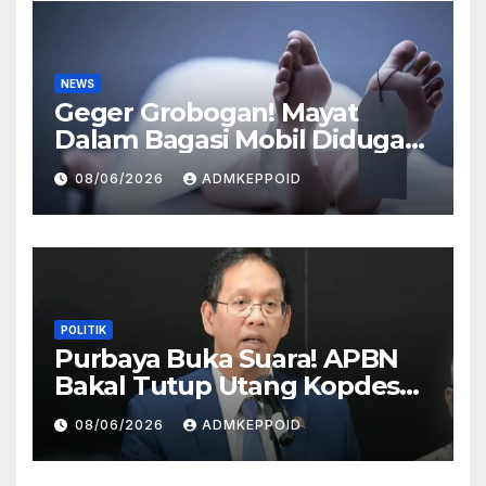
NEWS
Geger Grobogan! Mayat
Dalam Bagasi Mobil Diduga
Terkait Hilangnya Bos Konter
08/06/2026
ADMKEPPOID
HP
POLITIK
Purbaya Buka Suara! APBN
Bakal Tutup Utang Kopdes
Rp 240 Triliun, Cicilan Rp 40
08/06/2026
ADMKEPPOID
Triliun per Tahun