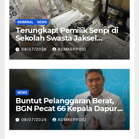
KRIMINAL
NEWS
Terungkap! Pemilik Senpi di
Sekolah Swasta Jaksel
Ternyata Direktur
08/07/2026
ADMKEPPOID
Perusahaan Airsoft Gun
Impor
NEWS
Buntut Pelanggaran Berat,
BGN Pecat 66 Kepala Dapur
MBG dan Ungkap Alasannya
08/07/2026
ADMKEPPOID