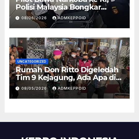
Polisi Malaysia Bongkar
Sosok Pemasok di Balik
08/06/2026
ADMKEPPOID
Kasus Ini
UNCATEGORIZED
Rumah Don Ritto Digeledah
Tim 9 Kejagung, Ada Apa di
Balik Kasus TPPU Febrie?
08/05/2026
ADMKEPPOID