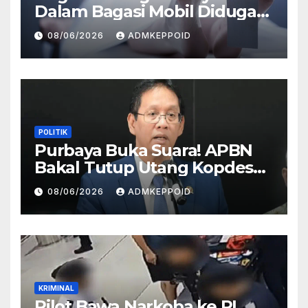
Dalam Bagasi Mobil Diduga
Terkait Hilangnya Bos Konter
08/06/2026
ADMKEPPOID
HP
POLITIK
Purbaya Buka Suara! APBN
Bakal Tutup Utang Kopdes
Rp 240 Triliun, Cicilan Rp 40
08/06/2026
ADMKEPPOID
Triliun per Tahun
KRIMINAL
Pilot Bawa Narkoba ke RI,