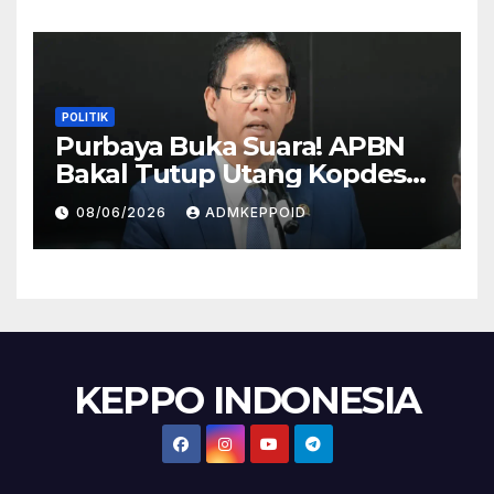
POLITIK
Purbaya Buka Suara! APBN
Bakal Tutup Utang Kopdes
Rp 240 Triliun, Cicilan Rp 40
08/06/2026
ADMKEPPOID
Triliun per Tahun
KEPPO INDONESIA