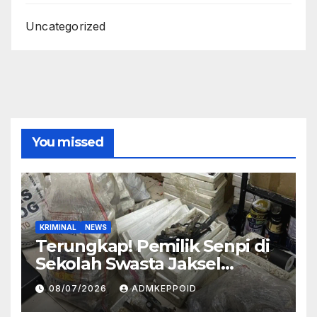
Uncategorized
You missed
KRIMINAL
NEWS
Terungkap! Pemilik Senpi di
Sekolah Swasta Jaksel
Ternyata Direktur
08/07/2026
ADMKEPPOID
Perusahaan Airsoft Gun
Impor