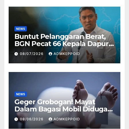
NEWS
Buntut Pelanggaran Berat,
BGN Pecat 66 Kepala Dapur
MBG dan Ungkap Alasannya
08/07/2026
ADMKEPPOID
NEWS
Geger Grobogan! Mayat
Dalam Bagasi Mobil Diduga
Terkait Hilangnya Bos Konter
08/06/2026
ADMKEPPOID
HP