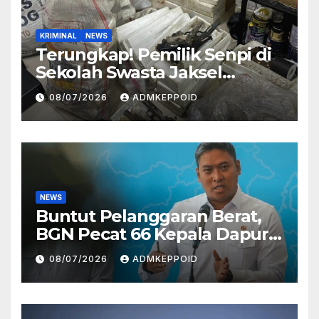
KRIMINAL
NEWS
Terungkap! Pemilik Senpi di
Sekolah Swasta Jaksel
Ternyata Direktur
08/07/2026
ADMKEPPOID
Perusahaan Airsoft Gun
Impor
NEWS
Buntut Pelanggaran Berat,
BGN Pecat 66 Kepala Dapur
MBG dan Ungkap Alasannya
08/07/2026
ADMKEPPOID