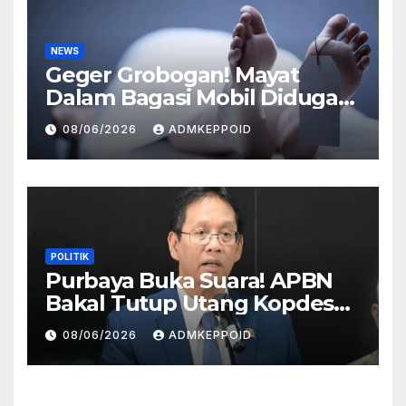
NEWS
Geger Grobogan! Mayat
Dalam Bagasi Mobil Diduga
Terkait Hilangnya Bos Konter
08/06/2026
ADMKEPPOID
HP
POLITIK
Purbaya Buka Suara! APBN
Bakal Tutup Utang Kopdes
Rp 240 Triliun, Cicilan Rp 40
08/06/2026
ADMKEPPOID
Triliun per Tahun