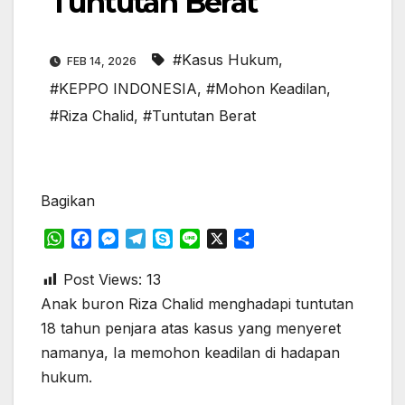
Tuntutan Berat
#Kasus Hukum
,
FEB 14, 2026
#KEPPO INDONESIA
,
#Mohon Keadilan
,
#Riza Chalid
,
#Tuntutan Berat
Bagikan
W
F
M
T
S
L
X
S
h
a
e
e
k
i
h
a
c
s
l
y
n
a
Post Views:
13
t
e
s
e
p
e
r
Anak buron Riza Chalid menghadapi tuntutan
s
b
e
g
e
e
18 tahun penjara atas kasus yang menyeret
A
o
n
r
namanya, Ia memohon keadilan di hadapan
p
o
g
a
hukum.
p
k
e
m
r