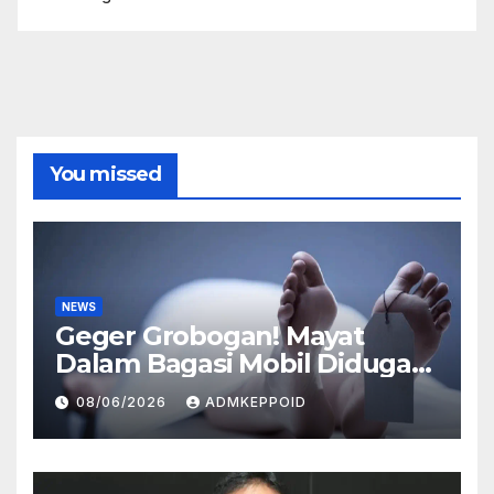
You missed
NEWS
Geger Grobogan! Mayat
Dalam Bagasi Mobil Diduga
Terkait Hilangnya Bos Konter
08/06/2026
ADMKEPPOID
HP