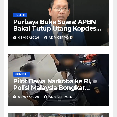
POLITIK
Purbaya Buka Suara! APBN
Bakal Tutup Utang Kopdes
Rp 240 Triliun, Cicilan Rp 40
08/06/2026
ADMKEPPOID
Triliun per Tahun
KRIMINAL
Pilot Bawa Narkoba ke RI,
Polisi Malaysia Bongkar
Sosok Pemasok di Balik
08/06/2026
ADMKEPPOID
Kasus Ini