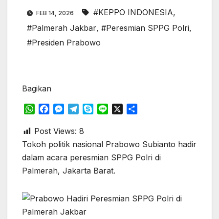
#KEPPO INDONESIA
,
FEB 14, 2026
#Palmerah Jakbar
,
#Peresmian SPPG Polri
,
#Presiden Prabowo
Bagikan
W
F
M
T
S
L
X
S
h
a
e
e
k
i
h
a
c
s
l
y
n
a
Post Views:
8
t
e
s
e
p
e
r
Tokoh politik nasional Prabowo Subianto hadir
s
b
e
g
e
e
dalam acara peresmian SPPG Polri di
A
o
n
r
Palmerah, Jakarta Barat.
p
o
g
a
p
k
e
m
r