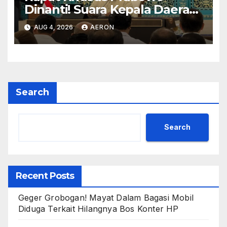
Dinanti! Suara Kepala Daerah
Diharapkan Jadi Prioritas
AUG 4, 2026
AERON
Search
Search
Recent Posts
Geger Grobogan! Mayat Dalam Bagasi Mobil
Diduga Terkait Hilangnya Bos Konter HP