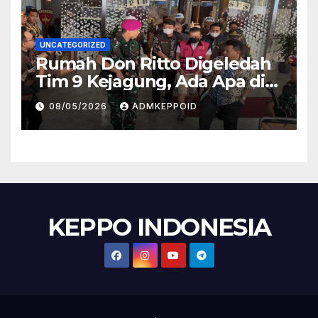
UNCATEGORIZED
Rumah Don Ritto Digeledah
Tim 9 Kejagung, Ada Apa di
Balik Kasus TPPU Febrie?
08/05/2026
ADMKEPPOID
KEPPO INDONESIA