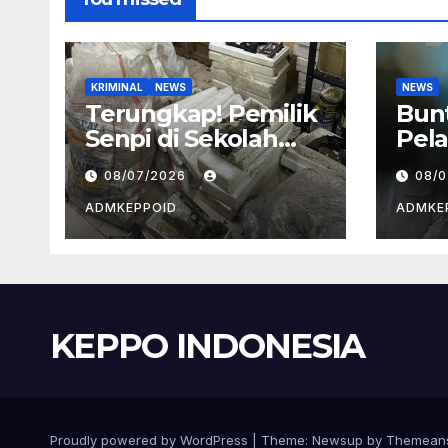
KRIMINAL
NEWS
NEWS
Terungkap! Pemilik
Bun
Senpi di Sekolah
Pela
Swasta Jaksel
BGN
08/07/2026
08/
Ternyata Direktur
Kep
Perusahaan Airsoft
dan
ADMKEPPOID
ADMKE
Gun Impor
Ala
KEPPO INDONESIA
Proudly powered by WordPress
|
Theme:
Newsup
by
Themean