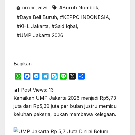
#Buruh Nombok
,
DEC 30, 2025
#Daya Beli Buruh
,
#KEPPO INDONESIA
,
#KHL Jakarta
,
#Said Iqbal
,
#UMP Jakarta 2026
Bagikan
W
F
M
T
S
L
X
S
h
a
e
e
k
i
h
a
c
s
l
y
n
a
Post Views:
13
t
e
s
e
p
e
r
Kenaikan UMP Jakarta 2026 menjadi Rp5,73
s
b
e
g
e
e
juta dari Rp5,39 juta per bulan justru memicu
A
o
n
r
keluhan pekerja, bukan membawa kelegaan.
p
o
g
a
p
k
e
m
r