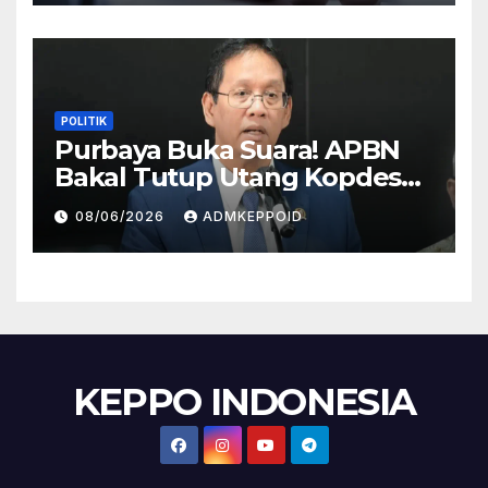
POLITIK
Purbaya Buka Suara! APBN
Bakal Tutup Utang Kopdes
Rp 240 Triliun, Cicilan Rp 40
08/06/2026
ADMKEPPOID
Triliun per Tahun
KEPPO INDONESIA