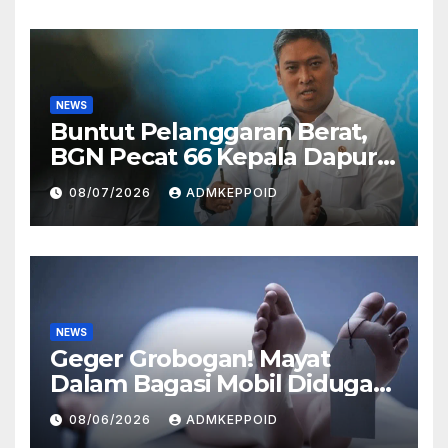
Impor
NEWS
Buntut Pelanggaran Berat,
BGN Pecat 66 Kepala Dapur
MBG dan Ungkap Alasannya
08/07/2026
ADMKEPPOID
NEWS
Geger Grobogan! Mayat
Dalam Bagasi Mobil Diduga
Terkait Hilangnya Bos Konter
08/06/2026
ADMKEPPOID
HP