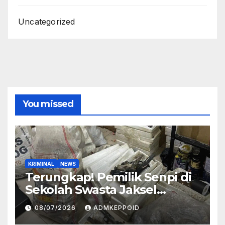
Uncategorized
You missed
KRIMINAL
NEWS
Terungkap! Pemilik Senpi di
Sekolah Swasta Jaksel
Ternyata Direktur
08/07/2026
ADMKEPPOID
Perusahaan Airsoft Gun