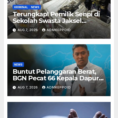
KRIMINAL
NEWS
Terungkap! Pemilik Senpi di
Sekolah Swasta Jaksel
Ternyata Direktur
AUG 7, 2026
ADMKEPPOID
Perusahaan Airsoft Gun
Impor
NEWS
Buntut Pelanggaran Berat,
BGN Pecat 66 Kepala Dapur
MBG dan Ungkap Alasannya
AUG 7, 2026
ADMKEPPOID