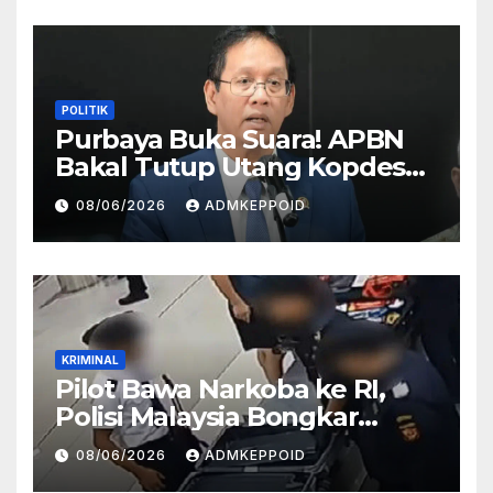
POLITIK
Purbaya Buka Suara! APBN
Bakal Tutup Utang Kopdes
Rp 240 Triliun, Cicilan Rp 40
08/06/2026
ADMKEPPOID
Triliun per Tahun
KRIMINAL
Pilot Bawa Narkoba ke RI,
Polisi Malaysia Bongkar
Sosok Pemasok di Balik
08/06/2026
ADMKEPPOID
Kasus Ini