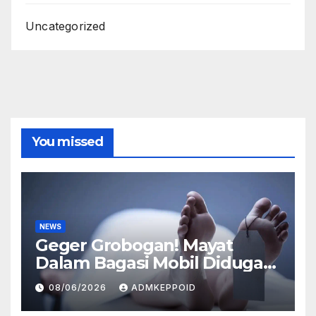
Uncategorized
You missed
NEWS
Geger Grobogan! Mayat
Dalam Bagasi Mobil Diduga
Terkait Hilangnya Bos Konter
08/06/2026
ADMKEPPOID
HP