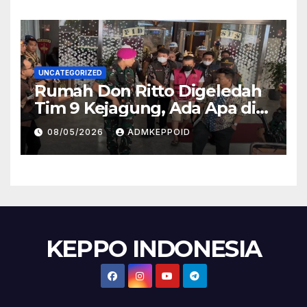
UNCATEGORIZED
Rumah Don Ritto Digeledah
Tim 9 Kejagung, Ada Apa di
Balik Kasus TPPU Febrie?
08/05/2026
ADMKEPPOID
KEPPO INDONESIA