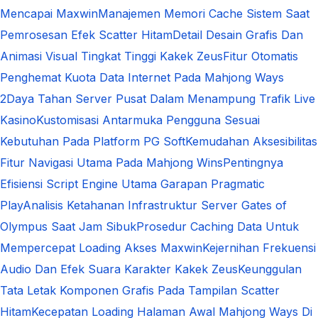
Mencapai Maxwin
Manajemen Memori Cache Sistem Saat
Pemrosesan Efek Scatter Hitam
Detail Desain Grafis Dan
Animasi Visual Tingkat Tinggi Kakek Zeus
Fitur Otomatis
Penghemat Kuota Data Internet Pada Mahjong Ways
2
Daya Tahan Server Pusat Dalam Menampung Trafik Live
Kasino
Kustomisasi Antarmuka Pengguna Sesuai
Kebutuhan Pada Platform PG Soft
Kemudahan Aksesibilitas
Fitur Navigasi Utama Pada Mahjong Wins
Pentingnya
Efisiensi Script Engine Utama Garapan Pragmatic
Play
Analisis Ketahanan Infrastruktur Server Gates of
Olympus Saat Jam Sibuk
Prosedur Caching Data Untuk
Mempercepat Loading Akses Maxwin
Kejernihan Frekuensi
Audio Dan Efek Suara Karakter Kakek Zeus
Keunggulan
Tata Letak Komponen Grafis Pada Tampilan Scatter
Hitam
Kecepatan Loading Halaman Awal Mahjong Ways Di