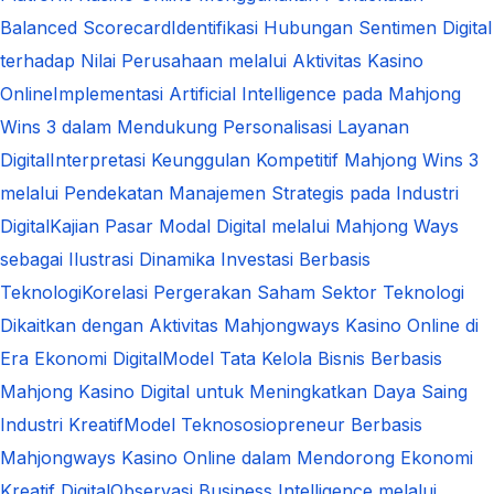
Balanced Scorecard
Identifikasi Hubungan Sentimen Digital
terhadap Nilai Perusahaan melalui Aktivitas Kasino
Online
Implementasi Artificial Intelligence pada Mahjong
Wins 3 dalam Mendukung Personalisasi Layanan
Digital
Interpretasi Keunggulan Kompetitif Mahjong Wins 3
melalui Pendekatan Manajemen Strategis pada Industri
Digital
Kajian Pasar Modal Digital melalui Mahjong Ways
sebagai Ilustrasi Dinamika Investasi Berbasis
Teknologi
Korelasi Pergerakan Saham Sektor Teknologi
Dikaitkan dengan Aktivitas Mahjongways Kasino Online di
Era Ekonomi Digital
Model Tata Kelola Bisnis Berbasis
Mahjong Kasino Digital untuk Meningkatkan Daya Saing
Industri Kreatif
Model Teknososiopreneur Berbasis
Mahjongways Kasino Online dalam Mendorong Ekonomi
Kreatif Digital
Observasi Business Intelligence melalui