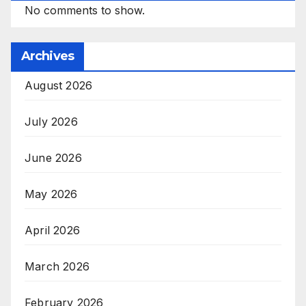
No comments to show.
Archives
August 2026
July 2026
June 2026
May 2026
April 2026
March 2026
February 2026