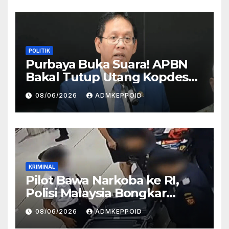
POLITIK
Purbaya Buka Suara! APBN
Bakal Tutup Utang Kopdes
Rp 240 Triliun, Cicilan Rp 40
08/06/2026
ADMKEPPOID
Triliun per Tahun
KRIMINAL
Pilot Bawa Narkoba ke RI,
Polisi Malaysia Bongkar
Sosok Pemasok di Balik
08/06/2026
ADMKEPPOID
Kasus Ini