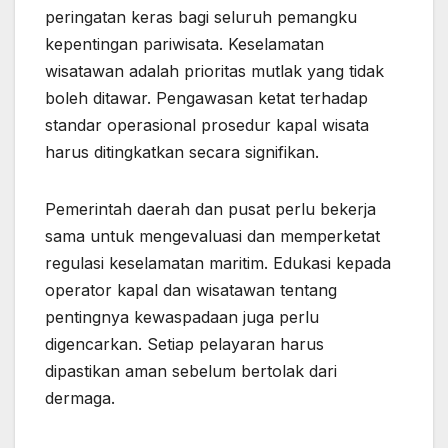
peringatan keras bagi seluruh pemangku
kepentingan pariwisata. Keselamatan
wisatawan adalah prioritas mutlak yang tidak
boleh ditawar. Pengawasan ketat terhadap
standar operasional prosedur kapal wisata
harus ditingkatkan secara signifikan.
Pemerintah daerah dan pusat perlu bekerja
sama untuk mengevaluasi dan memperketat
regulasi keselamatan maritim. Edukasi kepada
operator kapal dan wisatawan tentang
pentingnya kewaspadaan juga perlu
digencarkan. Setiap pelayaran harus
dipastikan aman sebelum bertolak dari
dermaga.