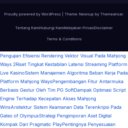
Proudly powered by WordPress
|
Theme:
Newsup
by
Themeansar
.
Tentang Kami
Hubungi Kami
Kebijakan Privasi
Disclaimer
Terms & Conditions
Pengujian Efisiensi Rendering Vektor Visual Pada Mahjong
Ways 2
Riset Tingkat Kestabilan Latensi Streaming Platform
Live Kasino
Sistem Manajemen Algoritma Beban Kerja Pada
Platform Mahjong Ways
Pengembangan Fitur Antarmuka
Berbasis Gestur Oleh Tim PG Soft
Dampak Optimasi Script
Engine Terhadap Kecepatan Akses Mahjong
Wins
Arsitektur Sistem Keamanan Data Terenkripsi Pada
Gates of Olympus
Strategi Pengimporan Aset Digital
Kompak Dari Pragmatic Play
Pentingnya Penyesuaian