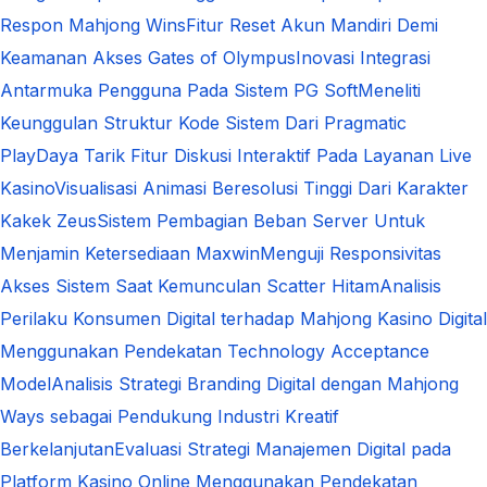
Respon Mahjong Wins
Fitur Reset Akun Mandiri Demi
Keamanan Akses Gates of Olympus
Inovasi Integrasi
Antarmuka Pengguna Pada Sistem PG Soft
Meneliti
Keunggulan Struktur Kode Sistem Dari Pragmatic
Play
Daya Tarik Fitur Diskusi Interaktif Pada Layanan Live
Kasino
Visualisasi Animasi Beresolusi Tinggi Dari Karakter
Kakek Zeus
Sistem Pembagian Beban Server Untuk
Menjamin Ketersediaan Maxwin
Menguji Responsivitas
Akses Sistem Saat Kemunculan Scatter Hitam
Analisis
Perilaku Konsumen Digital terhadap Mahjong Kasino Digital
Menggunakan Pendekatan Technology Acceptance
Model
Analisis Strategi Branding Digital dengan Mahjong
Ways sebagai Pendukung Industri Kreatif
Berkelanjutan
Evaluasi Strategi Manajemen Digital pada
Platform Kasino Online Menggunakan Pendekatan