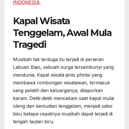
INDONESIA
.
Kapal Wisata
Tenggelam, Awal Mula
Tragedi
Musibah tak terduga itu terjadi di perairan
Labuan Bajo, sebuah surga tersembunyi yang
mendunia. Kapal wisata jenis phinisi yang
membawa rombongan wisatawan, termasuk
sang pelatih dan keluarganya, dilaporkan
karam. Detik-detik mencekam saat kapal mulai
oleng dan kemudian tenggelam, menjadi saksi
bisu betapa cepatnya musibah dapat terjadi di
tengah lautan biru.