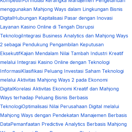
Kompetitif
Formulasi Kerangka Manajemen Pengetahuan
menggunakan Mahjong Ways dalam Lingkungan Bisnis
Digital
Hubungan Kapitalisasi Pasar dengan Inovasi
Layanan Kasino Online di Tengah Disrupsi
Teknologi
Integrasi Business Analytics dan Mahjong Ways
2 sebagai Pendukung Pengambilan Keputusan
Eksekutif
Kajian Mendalam Nilai Tambah Industri Kreatif
melalui Integrasi Kasino Online dengan Teknologi
Informasi
Klasifikasi Peluang Investasi Saham Teknologi
melalui Aktivitas Mahjong Ways 2 pada Ekonomi
Digital
Korelasi Aktivitas Ekonomi Kreatif dan Mahjong
Ways terhadap Peluang Bisnis Berbasis
Teknologi
Optimalisasi Nilai Perusahaan Digital melalui
Mahjong Ways dengan Pendekatan Manajemen Berbasis
Data
Pemanfaatan Predictive Analytics Berbasis Mahjong