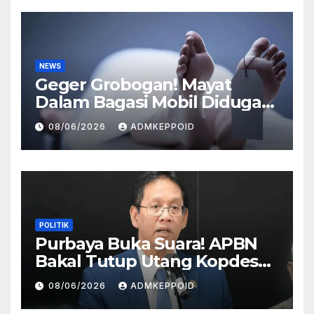
NEWS
Geger Grobogan! Mayat
Dalam Bagasi Mobil Diduga
Terkait Hilangnya Bos Konter
08/06/2026
ADMKEPPOID
HP
POLITIK
Purbaya Buka Suara! APBN
Bakal Tutup Utang Kopdes
Rp 240 Triliun, Cicilan Rp 40
08/06/2026
ADMKEPPOID
Triliun per Tahun