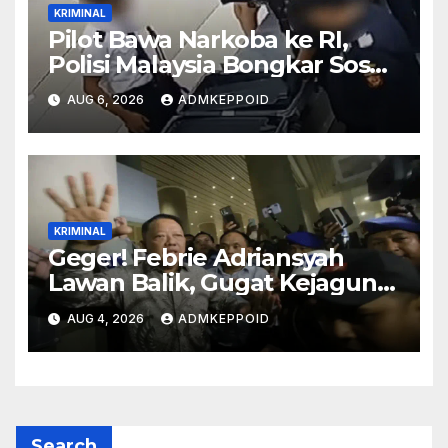
KRIMINAL
Pilot Bawa Narkoba ke RI,
Polisi Malaysia Bongkar Sosok
Pemasok di Balik Kasus Ini
AUG 6, 2026
ADMKEPPOID
KRIMINAL
Geger! Febrie Adriansyah
Lawan Balik, Gugat Kejagung
dan Kortas Tipidkor Polri
AUG 4, 2026
ADMKEPPOID
Lewat Praperadilan
Search