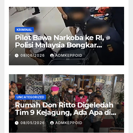
KRIMINAL
Pilot Bawa Narkoba ke RI,
Polisi Malaysia Bongkar
Sosok Pemasok di Balik
08/06/2026
ADMKEPPOID
Kasus Ini
UNCATEGORIZED
Rumah Don Ritto Digeledah
Tim 9 Kejagung, Ada Apa di
Balik Kasus TPPU Febrie?
08/05/2026
ADMKEPPOID