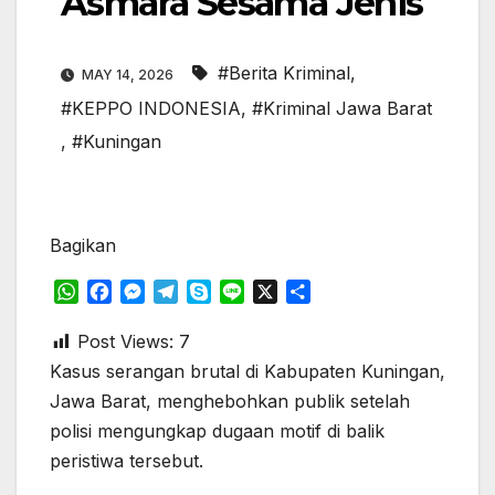
Asmara Sesama Jenis
#Berita Kriminal
,
MAY 14, 2026
#KEPPO INDONESIA
,
#Kriminal Jawa Barat
,
#Kuningan
Bagikan
W
F
M
T
S
L
X
S
h
a
e
e
k
i
h
a
c
s
l
y
n
a
Post Views:
7
t
e
s
e
p
e
r
Kasus serangan brutal di Kabupaten Kuningan,
s
b
e
g
e
e
Jawa Barat, menghebohkan publik setelah
A
o
n
r
polisi mengungkap dugaan motif di balik
p
o
g
a
peristiwa tersebut.
p
k
e
m
r