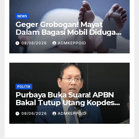
NEWS
Geger Grobogan! Mayat
Dalam Bagasi Mobil Diduga
Terkait Hilangnya Bos Konter
08/06/2026
ADMKEPPOID
HP
POLITIK
Purbaya Buka Suara! APBN
Bakal Tutup Utang Kopdes
Rp 240 Triliun, Cicilan Rp 40
08/06/2026
ADMKEPPOID
Triliun per Tahun