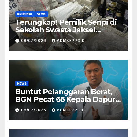
KRIMINAL
NEWS
Terungkap! Pemilik Senpi di
Sekolah Swasta Jaksel
Ternyata Direktur
08/07/2026
ADMKEPPOID
Perusahaan Airsoft Gun
Impor
NEWS
Buntut Pelanggaran Berat,
BGN Pecat 66 Kepala Dapur
MBG dan Ungkap Alasannya
08/07/2026
ADMKEPPOID