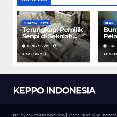
KRIMINAL
NEWS
NEWS
Terungkap! Pemilik
Bun
Senpi di Sekolah
Pela
Swasta Jaksel
BGN
08/07/2026
08/
Ternyata Direktur
Kep
Perusahaan Airsoft
dan
ADMKEPPOID
ADMKE
Gun Impor
Ala
KEPPO INDONESIA
Proudly powered by WordPress
|
Theme:
Newsup
by
Themean