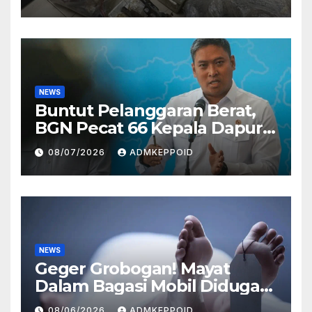
Perusahaan Airsoft Gun
Impor
NEWS
Buntut Pelanggaran Berat,
BGN Pecat 66 Kepala Dapur
MBG dan Ungkap Alasannya
08/07/2026
ADMKEPPOID
NEWS
Geger Grobogan! Mayat
Dalam Bagasi Mobil Diduga
Terkait Hilangnya Bos Konter
08/06/2026
ADMKEPPOID