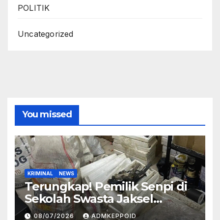
POLITIK
Uncategorized
You missed
KRIMINAL
NEWS
Terungkap! Pemilik Senpi di
Sekolah Swasta Jaksel
Ternyata Direktur
08/07/2026
ADMKEPPOID