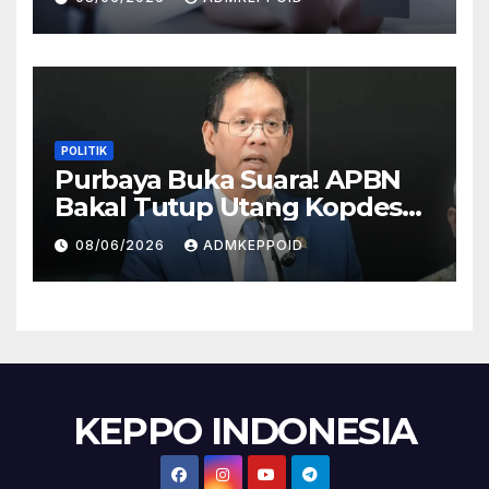
HP
POLITIK
Purbaya Buka Suara! APBN
Bakal Tutup Utang Kopdes
Rp 240 Triliun, Cicilan Rp 40
08/06/2026
ADMKEPPOID
Triliun per Tahun
KEPPO INDONESIA