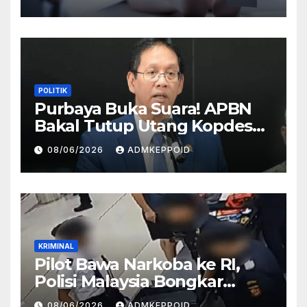
HP
POLITIK
Purbaya Buka Suara! APBN
Bakal Tutup Utang Kopdes
Rp 240 Triliun, Cicilan Rp 40
08/06/2026
ADMKEPPOID
Triliun per Tahun
KRIMINAL
Pilot Bawa Narkoba ke RI,
Polisi Malaysia Bongkar
Sosok Pemasok di Balik
08/06/2026
ADMKEPPOID