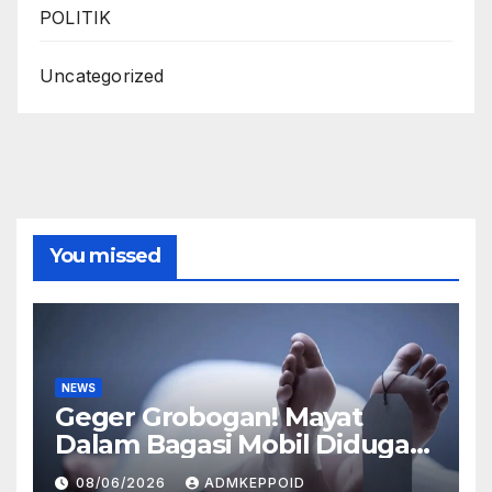
POLITIK
Uncategorized
You missed
NEWS
Geger Grobogan! Mayat
Dalam Bagasi Mobil Diduga
Terkait Hilangnya Bos Konter
08/06/2026
ADMKEPPOID