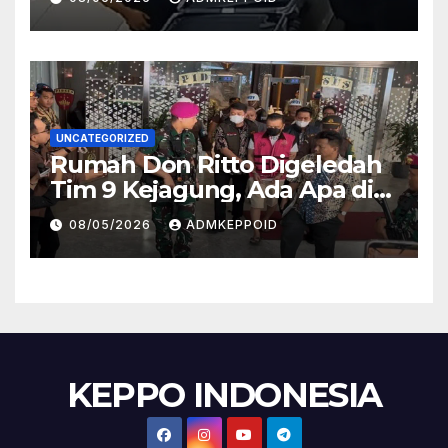
Kasus Ini
UNCATEGORIZED
Rumah Don Ritto Digeledah
Tim 9 Kejagung, Ada Apa di
Balik Kasus TPPU Febrie?
08/05/2026
ADMKEPPOID
KEPPO INDONESIA