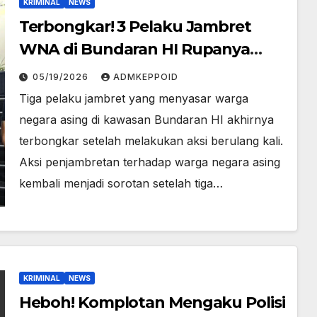
KRIMINAL
NEWS
Terbongkar! 3 Pelaku Jambret
WNA di Bundaran HI Rupanya
Sudah 120 Kali Beraksi
05/19/2026
ADMKEPPOID
Tiga pelaku jambret yang menyasar warga
negara asing di kawasan Bundaran HI akhirnya
terbongkar setelah melakukan aksi berulang kali.
Aksi penjambretan terhadap warga negara asing
kembali menjadi sorotan setelah tiga…
KRIMINAL
NEWS
Heboh! Komplotan Mengaku Polisi