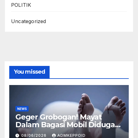
POLITIK
Uncategorized
You missed
NEWS
Geger Grobogan! Mayat
Dalam Bagasi Mobil Diduga
Terkait Hilangnya Bos Konter
08/06/2026
ADMKEPPOID