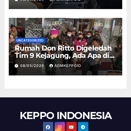
Kasus Ini
UNCATEGORIZED
Rumah Don Ritto Digeledah
Tim 9 Kejagung, Ada Apa di
Balik Kasus TPPU Febrie?
08/05/2026
ADMKEPPOID
KEPPO INDONESIA