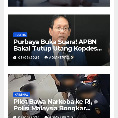
HP
POLITIK
Purbaya Buka Suara! APBN
Bakal Tutup Utang Kopdes
Rp 240 Triliun, Cicilan Rp 40
08/06/2026
ADMKEPPOID
Triliun per Tahun
KRIMINAL
Pilot Bawa Narkoba ke RI,
Polisi Malaysia Bongkar
Sosok Pemasok di Balik
08/06/2026
ADMKEPPOID