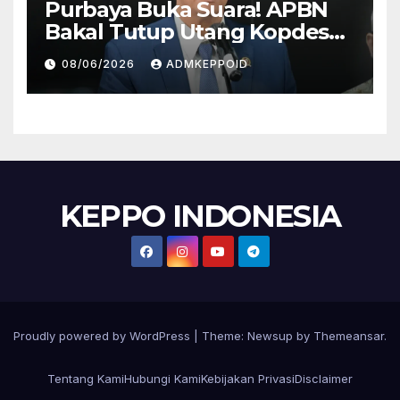
Purbaya Buka Suara! APBN
Bakal Tutup Utang Kopdes
Rp 240 Triliun, Cicilan Rp 40
08/06/2026
ADMKEPPOID
Triliun per Tahun
KEPPO INDONESIA
Proudly powered by WordPress
|
Theme:
Newsup
by
Themeansar
.
Tentang Kami
Hubungi Kami
Kebijakan Privasi
Disclaimer