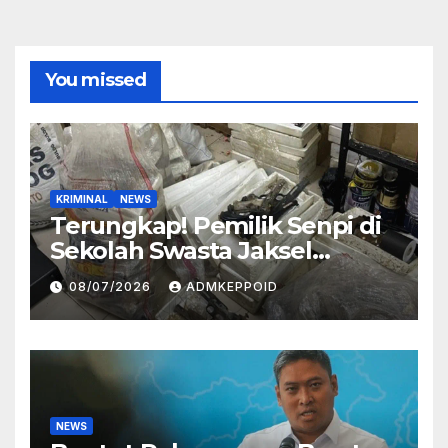
You missed
KRIMINAL
NEWS
Terungkap! Pemilik Senpi di
Sekolah Swasta Jaksel
Ternyata Direktur
08/07/2026
ADMKEPPOID
Perusahaan Airsoft Gun
Impor
NEWS