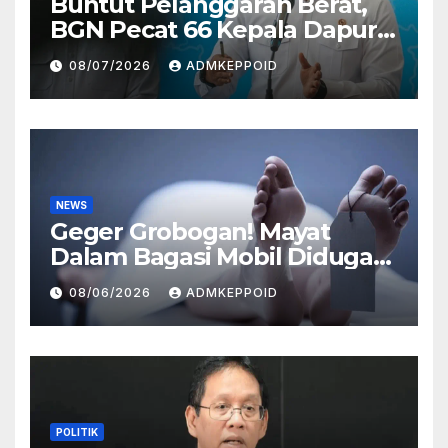
Buntut Pelanggaran Berat,
BGN Pecat 66 Kepala Dapur
MBG dan Ungkap Alasannya
08/07/2026
ADMKEPPOID
NEWS
Geger Grobogan! Mayat
Dalam Bagasi Mobil Diduga
Terkait Hilangnya Bos Konter
08/06/2026
ADMKEPPOID
HP
POLITIK