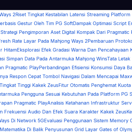
 Ways 2
Riset Tingkat Kestabilan Latensi Streaming Platform
rbasis Gestur Oleh Tim PG Soft
Dampak Optimasi Script 
s
Strategi Pengimporan Aset Digital Kompak Dari Pragmatic 
Refresh Rate Layar Pada Mahjong Ways 2
Pembaruan Protokol
r Hitam
Eksplorasi Efek Gradasi Warna Dan Pencahayaan 
sasi Simpan Data Pada Antarmuka Mahjong Wins
Tata Letak
n Pragmatic Play
Perbandingan Efisiensi Konsumsi Daya Ba
gnya Respon Cepat Tombol Navigasi Dalam Mencapai Max
 Tingkat Tinggi Kakek Zeus
Fitur Otomatis Penghemat Kuota
ntarmuka Pengguna Sesuai Kebutuhan Pada Platform PG S
arapan Pragmatic Play
Analisis Ketahanan Infrastruktur Se
an Frekuensi Audio Dan Efek Suara Karakter Kakek Zeus
Ke
Ways Di Network 5G
Evaluasi Penggunaan Sistem Memory 
i Matematika Di Balik Penyusunan Grid Layar Gates of Oly