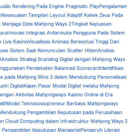
udio Rendering Pada Engine Pragmatic Play
Pengalaman
m
Kesesuaian Tampilan Layout Adaptif Kakek Zeus Pada
k Menjaga Data Mahjong Ways 2
Tingkat Kepuasan
mpus
Inovasi Integrasi Antarmuka Pengguna Pada Sistem
n Live Kasino
Visualisasi Animasi Beresolusi Tinggi Dari
kses Sistem Saat Kemunculan Scatter Hitam
Analisis
l
Analisis Strategi Branding Digital dengan Mahjong Ways
 Menggunakan Pendekatan Balanced Scorecard
Identifikasi
gence pada Mahjong Wins 3 dalam Mendukung Personalisasi
tri Digital
Kajian Pasar Modal Digital melalui Mahjong
engan Aktivitas Mahjongways Kasino Online di Era
tif
Model Teknososiopreneur Berbasis Mahjongways
am Mendukung Pengambilan Keputusan pada Perusahaan
n Cloud Computing dalam Infrastruktur Mahjong Ways 2
 Pengambilan Keputusan Manajerial
Pengaruh Literasi