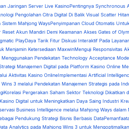
an Jaringan Server Live Kasino
Pentingnya Synchronous A
nologi Pengolahan Citra Digital Di Balik Visual Scatter Hita
da Sistem Mahjong Ways
Penyimpanan Cloud Otomatis Untu
ur Reset Akun Mandiri Demi Keamanan Akses Gates of Oly
gmatic Play
Daya Tarik Fitur Diskusi Interaktif Pada Layana
uk Menjamin Ketersediaan Maxwin
Menguji Responsivitas A
ital Menggunakan Pendekatan Technology Acceptance Mode
 Strategi Manajemen Digital pada Platform Kasino Online
ui Aktivitas Kasino Online
Implementasi Artificial Intelli
 Wins 3 melalui Pendekatan Manajemen Strategis pada Indus
gi
Korelasi Pergerakan Saham Sektor Teknologi Dikaitkan d
Kasino Digital untuk Meningkatkan Daya Saing Industri Krea
servasi Business Intelligence melalui Mahjong Ways dal
ebagai Pendukung Strategi Bisnis Berbasis Data
Pemanfaata
ata Analytics pada Mahjong Wins 3 untuk Mengoptimalkan