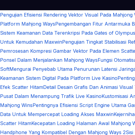
Pengujian Efisiensi Rendering Vektor Visual Pada Mahjong
Platform Mahjong Ways
Pengembangan Fitur Antarmuka Be
Sistem Keamanan Data Terenkripsi Pada Gates of Olympu
Untuk Kemudahan Maxwin
Pengujian Tingkat Stabilisasi 
Pemrosesan Kompresi Gambar Vektor Pada Elemen Scatte
Ponsel Dalam Menjalankan Mahjong Ways
Fungsi Otomati
Soft
Mengurai Penyebab Utama Penurunan Latensi Jaringa
Keamanan Sistem Digital Pada Platform Live Kasino
Pentin
Efek Scatter Hitam
Detail Desain Grafis Dan Animasi Visual
Pusat Dalam Menampung Trafik Live Kasino
Kustomisasi A
Mahjong Wins
Pentingnya Efisiensi Script Engine Utama G
Data Untuk Mempercepat Loading Akses Maxwin
Kejernih
Scatter Hitam
Kecepatan Loading Halaman Awal Mahjong 
Handphone Yang Kompatibel Dengan Mahjong Ways 2
Sis