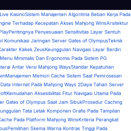
 Live Kasino
Sistem Manajemen Algoritma Beban Kerja Pada
Engine Terhadap Kecepatan Akses Mahjong Wins
Arsitektur
Play
Pentingnya Penyesuaian Sensitivitas Layar Sentuh
 Komunikasi Jaringan Server Gates of Olympus
Teknik
Karakter Kakek Zeus
Keunggulan Navigasi Layar Berdiri
 Menu Minimalis Dan Ergonomis Pada Sistem PG
terai Antar Versi Mahjong Ways
Standar Kepatuhan
win
Manajemen Memori Cache Sistem Saat Pemrosesan
 Data Internet Pada Mahjong Ways 2
Daya Tahan Server
oft
Kemudahan Aksesibilitas Fitur Navigasi Utama Pada
rver Gates of Olympus Saat Jam Sibuk
Prosedur Caching
unggulan Tata Letak Komponen Grafis Pada Tampilan
Cache Pada Platform Mahjong Wins
Kriteria Perangkat
mpus
Pemilihan Skema Warna Kontras Tinggi Pada