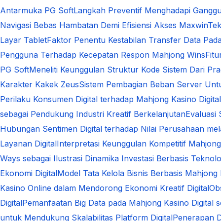
Antarmuka PG Soft
Langkah Preventif Menghadapi Ganggu
Navigasi Bebas Hambatan Demi Efisiensi Akses Maxwin
Tek
Layar Tablet
Faktor Penentu Kestabilan Transfer Data Pa
Pengguna Terhadap Kecepatan Respon Mahjong Wins
Fit
PG Soft
Meneliti Keunggulan Struktur Kode Sistem Dari Pra
Karakter Kakek Zeus
Sistem Pembagian Beban Server Unt
Perilaku Konsumen Digital terhadap Mahjong Kasino Dig
sebagai Pendukung Industri Kreatif Berkelanjutan
Evaluasi
Hubungan Sentimen Digital terhadap Nilai Perusahaan melal
Layanan Digital
Interpretasi Keunggulan Kompetitif Mahjong
Ways sebagai Ilustrasi Dinamika Investasi Berbasis Teknolo
Ekonomi Digital
Model Tata Kelola Bisnis Berbasis Mahjong 
Kasino Online dalam Mendorong Ekonomi Kreatif Digital
Ob
Digital
Pemanfaatan Big Data pada Mahjong Kasino Digital s
untuk Mendukung Skalabilitas Platform Digital
Penerapan D