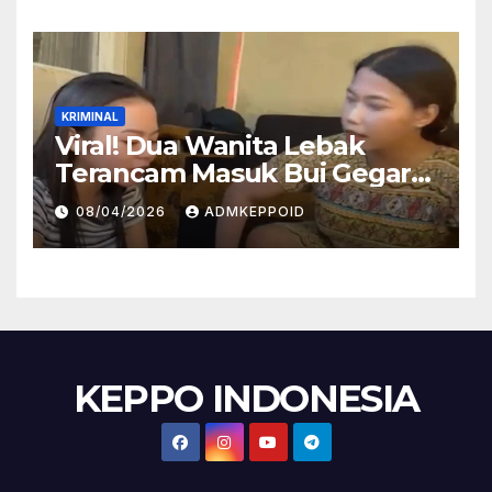
KRIMINAL
Viral! Dua Wanita Lebak
Terancam Masuk Bui Gegara
Kasus Injak Al-Qur’an, Ini
08/04/2026
ADMKEPPOID
Fakta Persidangannya
KEPPO INDONESIA