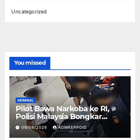
Uncategorized
You missed
KRIMINAL
Pilot Bawa Narkoba ke RI,
Polisi Malaysia Bongkar
Sosok Pemasok di Balik
08/06/2026
ADMKEPPOID
Kasus Ini