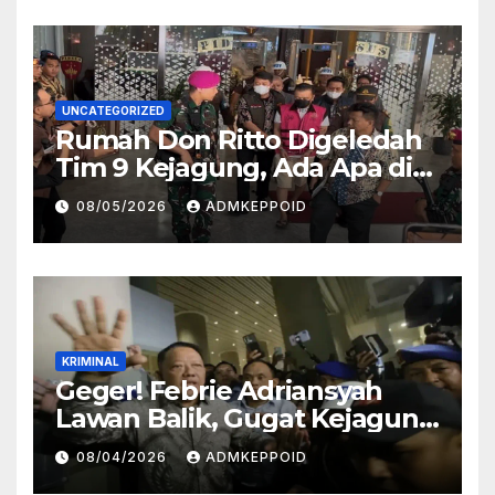
UNCATEGORIZED
Rumah Don Ritto Digeledah
Tim 9 Kejagung, Ada Apa di
Balik Kasus TPPU Febrie?
08/05/2026
ADMKEPPOID
KRIMINAL
Geger! Febrie Adriansyah
Lawan Balik, Gugat Kejagung
dan Kortas Tipidkor Polri
08/04/2026
ADMKEPPOID
Lewat Praperadilan