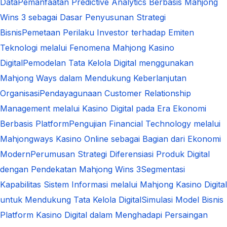
Data
Pemanfaatan Predictive Analytics Berbasis Mahjong
Wins 3 sebagai Dasar Penyusunan Strategi
Bisnis
Pemetaan Perilaku Investor terhadap Emiten
Teknologi melalui Fenomena Mahjong Kasino
Digital
Pemodelan Tata Kelola Digital menggunakan
Mahjong Ways dalam Mendukung Keberlanjutan
Organisasi
Pendayagunaan Customer Relationship
Management melalui Kasino Digital pada Era Ekonomi
Berbasis Platform
Pengujian Financial Technology melalui
Mahjongways Kasino Online sebagai Bagian dari Ekonomi
Modern
Perumusan Strategi Diferensiasi Produk Digital
dengan Pendekatan Mahjong Wins 3
Segmentasi
Kapabilitas Sistem Informasi melalui Mahjong Kasino Digital
untuk Mendukung Tata Kelola Digital
Simulasi Model Bisnis
Platform Kasino Digital dalam Menghadapi Persaingan