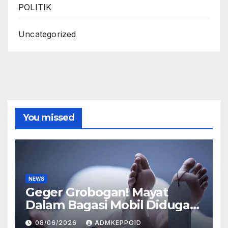
POLITIK
Uncategorized
You missed
NEWS
Geger Grobogan! Mayat
Dalam Bagasi Mobil Diduga
Terkait Hilangnya Bos Konter
08/06/2026
ADMKEPPOID