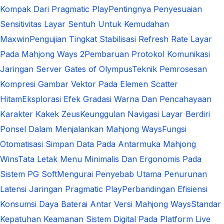
Kompak Dari Pragmatic Play
Pentingnya Penyesuaian
Sensitivitas Layar Sentuh Untuk Kemudahan
Maxwin
Pengujian Tingkat Stabilisasi Refresh Rate Layar
Pada Mahjong Ways 2
Pembaruan Protokol Komunikasi
Jaringan Server Gates of Olympus
Teknik Pemrosesan
Kompresi Gambar Vektor Pada Elemen Scatter
Hitam
Eksplorasi Efek Gradasi Warna Dan Pencahayaan
Karakter Kakek Zeus
Keunggulan Navigasi Layar Berdiri
Ponsel Dalam Menjalankan Mahjong Ways
Fungsi
Otomatisasi Simpan Data Pada Antarmuka Mahjong
Wins
Tata Letak Menu Minimalis Dan Ergonomis Pada
Sistem PG Soft
Mengurai Penyebab Utama Penurunan
Latensi Jaringan Pragmatic Play
Perbandingan Efisiensi
Konsumsi Daya Baterai Antar Versi Mahjong Ways
Standar
Kepatuhan Keamanan Sistem Digital Pada Platform Live