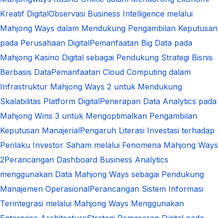
Kreatif Digital
Observasi Business Intelligence melalui
Mahjong Ways dalam Mendukung Pengambilan Keputusan
pada Perusahaan Digital
Pemanfaatan Big Data pada
Mahjong Kasino Digital sebagai Pendukung Strategi Bisnis
Berbasis Data
Pemanfaatan Cloud Computing dalam
Infrastruktur Mahjong Ways 2 untuk Mendukung
Skalabilitas Platform Digital
Penerapan Data Analytics pada
Mahjong Wins 3 untuk Mengoptimalkan Pengambilan
Keputusan Manajerial
Pengaruh Literasi Investasi terhadap
Perilaku Investor Saham melalui Fenomena Mahjong Ways
2
Perancangan Dashboard Business Analytics
menggunakan Data Mahjong Ways sebagai Pendukung
Manajemen Operasional
Perancangan Sistem Informasi
Terintegrasi melalui Mahjong Ways Menggunakan
Enterprise Architecture
Strategi Pemasaran Digital pada