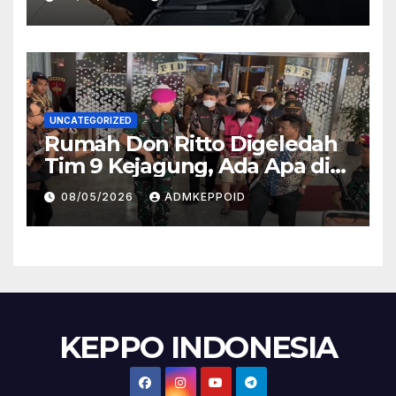
Kasus Ini
UNCATEGORIZED
Rumah Don Ritto Digeledah
Tim 9 Kejagung, Ada Apa di
Balik Kasus TPPU Febrie?
08/05/2026
ADMKEPPOID
KEPPO INDONESIA