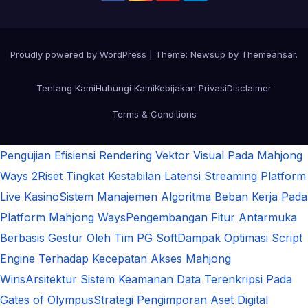
Proudly powered by WordPress
|
Theme:
Newsup
by
Themeansar
.
Tentang Kami
Hubungi Kami
Kebijakan Privasi
Disclaimer
Terms & Conditions
Pengujian Efisiensi Rendering Vektor Visual Pada Mahjong
Ways 2
Riset Tingkat Kestabilan Latensi Streaming Platform
Live Kasino
Sistem Manajemen Algoritma Beban Kerja Pada
Platform Mahjong Ways
Pengembangan Fitur Antarmuka
Berbasis Gestur Oleh Tim PG Soft
Dampak Optimasi Script
Engine Terhadap Kecepatan Akses Mahjong
Wins
Arsitektur Sistem Keamanan Data Terenkripsi Pada
Gates of Olympus
Strategi Pengimporan Aset Digital