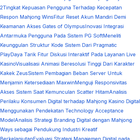
2
Tingkat Kepuasan Pengguna Terhadap Kecepatan
Respon Mahjong Wins
Fitur Reset Akun Mandiri Demi
Keamanan Akses Gates of Olympus
Inovasi Integrasi
Antarmuka Pengguna Pada Sistem PG Soft
Meneliti
Keunggulan Struktur Kode Sistem Dari Pragmatic
Play
Daya Tarik Fitur Diskusi Interaktif Pada Layanan Live
Kasino
Visualisasi Animasi Beresolusi Tinggi Dari Karakter
Kakek Zeus
Sistem Pembagian Beban Server Untuk
Menjamin Ketersediaan Maxwin
Menguji Responsivitas
Akses Sistem Saat Kemunculan Scatter Hitam
Analisis
Perilaku Konsumen Digital terhadap Mahjong Kasino Digital
Menggunakan Pendekatan Technology Acceptance
Model
Analisis Strategi Branding Digital dengan Mahjong
Ways sebagai Pendukung Industri Kreatif
Berkelanjutan
Evaluasi Strategi Manajemen Digital pada