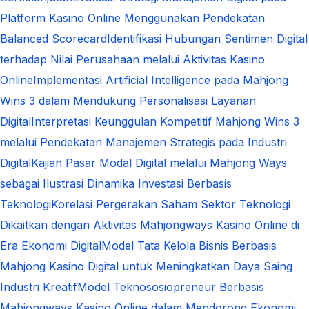
Platform Kasino Online Menggunakan Pendekatan
Balanced Scorecard
Identifikasi Hubungan Sentimen Digital
terhadap Nilai Perusahaan melalui Aktivitas Kasino
Online
Implementasi Artificial Intelligence pada Mahjong
Wins 3 dalam Mendukung Personalisasi Layanan
Digital
Interpretasi Keunggulan Kompetitif Mahjong Wins 3
melalui Pendekatan Manajemen Strategis pada Industri
Digital
Kajian Pasar Modal Digital melalui Mahjong Ways
sebagai Ilustrasi Dinamika Investasi Berbasis
Teknologi
Korelasi Pergerakan Saham Sektor Teknologi
Dikaitkan dengan Aktivitas Mahjongways Kasino Online di
Era Ekonomi Digital
Model Tata Kelola Bisnis Berbasis
Mahjong Kasino Digital untuk Meningkatkan Daya Saing
Industri Kreatif
Model Teknososiopreneur Berbasis
Mahjongways Kasino Online dalam Mendorong Ekonomi