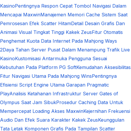
Kasino
Pentingnya Respon Cepat Tombol Navigasi Dalam
Mencapai Maxwin
Manajemen Memori Cache Sistem Saat
Pemrosesan Efek Scatter Hitam
Detail Desain Grafis Dan
Animasi Visual Tingkat Tinggi Kakek Zeus
Fitur Otomatis
Penghemat Kuota Data Internet Pada Mahjong Ways
2
Daya Tahan Server Pusat Dalam Menampung Trafik Live
Kasino
Kustomisasi Antarmuka Pengguna Sesuai
Kebutuhan Pada Platform PG Soft
Kemudahan Aksesibilitas
Fitur Navigasi Utama Pada Mahjong Wins
Pentingnya
Efisiensi Script Engine Utama Garapan Pragmatic
Play
Analisis Ketahanan Infrastruktur Server Gates of
Olympus Saat Jam Sibuk
Prosedur Caching Data Untuk
Mempercepat Loading Akses Maxwin
Kejernihan Frekuensi
Audio Dan Efek Suara Karakter Kakek Zeus
Keunggulan
Tata Letak Komponen Grafis Pada Tampilan Scatter