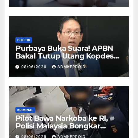
HP
POLITIK
Purbaya Buka Suara! APBN
Bakal Tutup Utang Kopdes
Rp 240 Triliun, Cicilan Rp 40
08/06/2026
ADMKEPPOID
Triliun per Tahun
KRIMINAL
Pilot Bawa Narkoba ke RI,
Polisi Malaysia Bongkar
Sosok Pemasok di Balik
08/06/2026
ADMKEPPOID