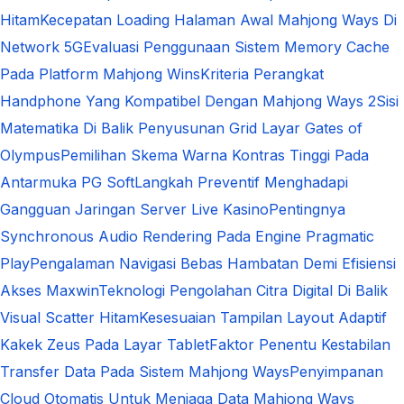
Hitam
Kecepatan Loading Halaman Awal Mahjong Ways Di
Network 5G
Evaluasi Penggunaan Sistem Memory Cache
Pada Platform Mahjong Wins
Kriteria Perangkat
Handphone Yang Kompatibel Dengan Mahjong Ways 2
Sisi
Matematika Di Balik Penyusunan Grid Layar Gates of
Olympus
Pemilihan Skema Warna Kontras Tinggi Pada
Antarmuka PG Soft
Langkah Preventif Menghadapi
Gangguan Jaringan Server Live Kasino
Pentingnya
Synchronous Audio Rendering Pada Engine Pragmatic
Play
Pengalaman Navigasi Bebas Hambatan Demi Efisiensi
Akses Maxwin
Teknologi Pengolahan Citra Digital Di Balik
Visual Scatter Hitam
Kesesuaian Tampilan Layout Adaptif
Kakek Zeus Pada Layar Tablet
Faktor Penentu Kestabilan
Transfer Data Pada Sistem Mahjong Ways
Penyimpanan
Cloud Otomatis Untuk Menjaga Data Mahjong Ways