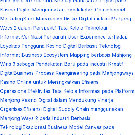
Enterprise Architecture
Strategi Pemasaran Digital pada
Kasino Digital Menggunakan Pendekatan Omnichannel
Marketing
Studi Manajemen Risiko Digital melalui Mahjong
Ways 2 dalam Perspektif Tata Kelola Teknologi
Informasi
Verifikasi Pengaruh User Experience terhadap
Loyalitas Pengguna Kasino Digital Berbasis Teknologi
Informasi
Business Ecosystem Mapping berbasis Mahjong
Wins 3 sebagai Pendekatan Baru pada Industri Kreatif
Digital
Business Process Reengineering pada Mahjongways
Kasino Online untuk Meningkatkan Efisiensi
Operasional
Efektivitas Tata Kelola Informasi pada Platform
Mahjong Kasino Digital dalam Mendukung Kinerja
Organisasi
Efisiensi Digital Supply Chain menggunakan
Mahjong Ways 2 pada Industri Berbasis
Teknologi
Eksplorasi Business Model Canvas pada