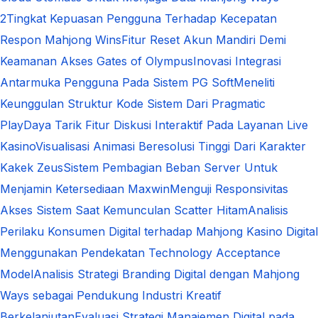
2
Tingkat Kepuasan Pengguna Terhadap Kecepatan
Respon Mahjong Wins
Fitur Reset Akun Mandiri Demi
Keamanan Akses Gates of Olympus
Inovasi Integrasi
Antarmuka Pengguna Pada Sistem PG Soft
Meneliti
Keunggulan Struktur Kode Sistem Dari Pragmatic
Play
Daya Tarik Fitur Diskusi Interaktif Pada Layanan Live
Kasino
Visualisasi Animasi Beresolusi Tinggi Dari Karakter
Kakek Zeus
Sistem Pembagian Beban Server Untuk
Menjamin Ketersediaan Maxwin
Menguji Responsivitas
Akses Sistem Saat Kemunculan Scatter Hitam
Analisis
Perilaku Konsumen Digital terhadap Mahjong Kasino Digital
Menggunakan Pendekatan Technology Acceptance
Model
Analisis Strategi Branding Digital dengan Mahjong
Ways sebagai Pendukung Industri Kreatif
Berkelanjutan
Evaluasi Strategi Manajemen Digital pada