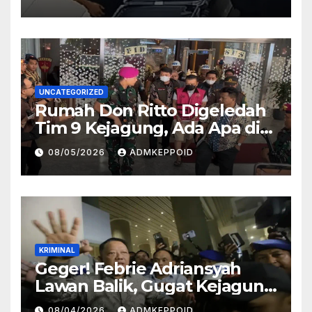
Kasus Ini
UNCATEGORIZED
Rumah Don Ritto Digeledah
Tim 9 Kejagung, Ada Apa di
Balik Kasus TPPU Febrie?
08/05/2026
ADMKEPPOID
KRIMINAL
Geger! Febrie Adriansyah
Lawan Balik, Gugat Kejagung
dan Kortas Tipidkor Polri
08/04/2026
ADMKEPPOID