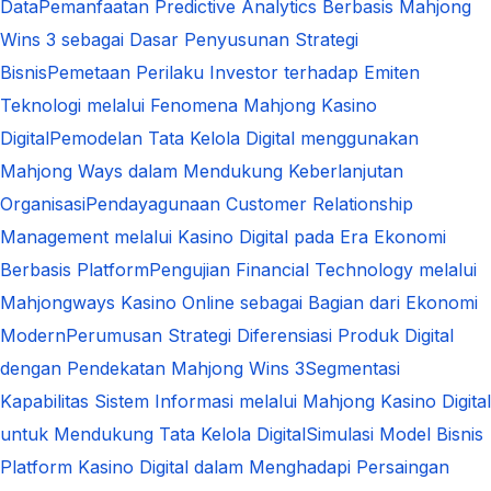
Data
Pemanfaatan Predictive Analytics Berbasis Mahjong
Wins 3 sebagai Dasar Penyusunan Strategi
Bisnis
Pemetaan Perilaku Investor terhadap Emiten
Teknologi melalui Fenomena Mahjong Kasino
Digital
Pemodelan Tata Kelola Digital menggunakan
Mahjong Ways dalam Mendukung Keberlanjutan
Organisasi
Pendayagunaan Customer Relationship
Management melalui Kasino Digital pada Era Ekonomi
Berbasis Platform
Pengujian Financial Technology melalui
Mahjongways Kasino Online sebagai Bagian dari Ekonomi
Modern
Perumusan Strategi Diferensiasi Produk Digital
dengan Pendekatan Mahjong Wins 3
Segmentasi
Kapabilitas Sistem Informasi melalui Mahjong Kasino Digital
untuk Mendukung Tata Kelola Digital
Simulasi Model Bisnis
Platform Kasino Digital dalam Menghadapi Persaingan