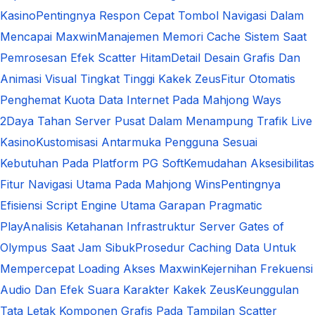
Kasino
Pentingnya Respon Cepat Tombol Navigasi Dalam
Mencapai Maxwin
Manajemen Memori Cache Sistem Saat
Pemrosesan Efek Scatter Hitam
Detail Desain Grafis Dan
Animasi Visual Tingkat Tinggi Kakek Zeus
Fitur Otomatis
Penghemat Kuota Data Internet Pada Mahjong Ways
2
Daya Tahan Server Pusat Dalam Menampung Trafik Live
Kasino
Kustomisasi Antarmuka Pengguna Sesuai
Kebutuhan Pada Platform PG Soft
Kemudahan Aksesibilitas
Fitur Navigasi Utama Pada Mahjong Wins
Pentingnya
Efisiensi Script Engine Utama Garapan Pragmatic
Play
Analisis Ketahanan Infrastruktur Server Gates of
Olympus Saat Jam Sibuk
Prosedur Caching Data Untuk
Mempercepat Loading Akses Maxwin
Kejernihan Frekuensi
Audio Dan Efek Suara Karakter Kakek Zeus
Keunggulan
Tata Letak Komponen Grafis Pada Tampilan Scatter