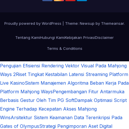
Proudly powered by WordPress
|
Theme:
Newsup
by
Themeansar
.
Tentang Kami
Hubungi Kami
Kebijakan Privasi
Disclaimer
Terms & Conditions
Pengujian Efisiensi Rendering Vektor Visual Pada Mahjong
Ways 2
Riset Tingkat Kestabilan Latensi Streaming Platform
Live Kasino
Sistem Manajemen Algoritma Beban Kerja Pada
Platform Mahjong Ways
Pengembangan Fitur Antarmuka
Berbasis Gestur Oleh Tim PG Soft
Dampak Optimasi Script
Engine Terhadap Kecepatan Akses Mahjong
Wins
Arsitektur Sistem Keamanan Data Terenkripsi Pada
Gates of Olympus
Strategi Pengimporan Aset Digital