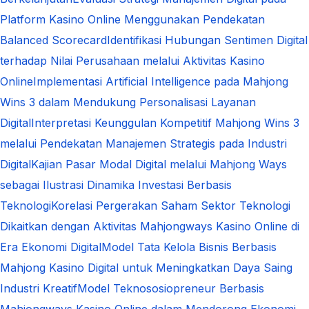
Platform Kasino Online Menggunakan Pendekatan
Balanced Scorecard
Identifikasi Hubungan Sentimen Digital
terhadap Nilai Perusahaan melalui Aktivitas Kasino
Online
Implementasi Artificial Intelligence pada Mahjong
Wins 3 dalam Mendukung Personalisasi Layanan
Digital
Interpretasi Keunggulan Kompetitif Mahjong Wins 3
melalui Pendekatan Manajemen Strategis pada Industri
Digital
Kajian Pasar Modal Digital melalui Mahjong Ways
sebagai Ilustrasi Dinamika Investasi Berbasis
Teknologi
Korelasi Pergerakan Saham Sektor Teknologi
Dikaitkan dengan Aktivitas Mahjongways Kasino Online di
Era Ekonomi Digital
Model Tata Kelola Bisnis Berbasis
Mahjong Kasino Digital untuk Meningkatkan Daya Saing
Industri Kreatif
Model Teknososiopreneur Berbasis
Mahjongways Kasino Online dalam Mendorong Ekonomi