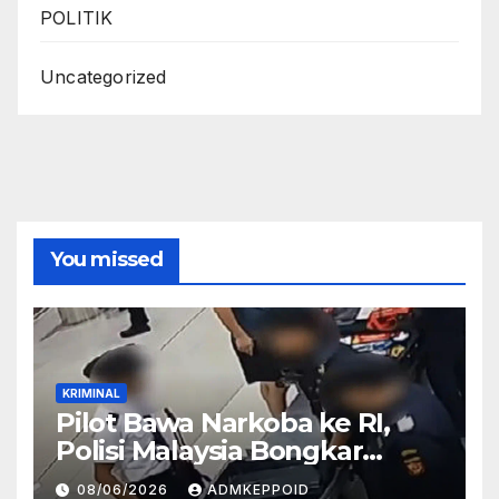
POLITIK
Uncategorized
You missed
KRIMINAL
Pilot Bawa Narkoba ke RI,
Polisi Malaysia Bongkar
Sosok Pemasok di Balik
08/06/2026
ADMKEPPOID