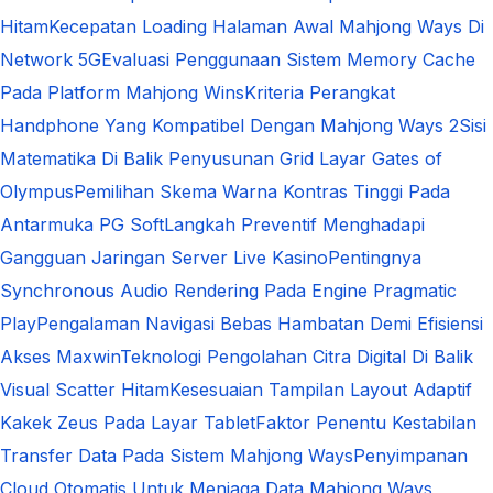
Hitam
Kecepatan Loading Halaman Awal Mahjong Ways Di
Network 5G
Evaluasi Penggunaan Sistem Memory Cache
Pada Platform Mahjong Wins
Kriteria Perangkat
Handphone Yang Kompatibel Dengan Mahjong Ways 2
Sisi
Matematika Di Balik Penyusunan Grid Layar Gates of
Olympus
Pemilihan Skema Warna Kontras Tinggi Pada
Antarmuka PG Soft
Langkah Preventif Menghadapi
Gangguan Jaringan Server Live Kasino
Pentingnya
Synchronous Audio Rendering Pada Engine Pragmatic
Play
Pengalaman Navigasi Bebas Hambatan Demi Efisiensi
Akses Maxwin
Teknologi Pengolahan Citra Digital Di Balik
Visual Scatter Hitam
Kesesuaian Tampilan Layout Adaptif
Kakek Zeus Pada Layar Tablet
Faktor Penentu Kestabilan
Transfer Data Pada Sistem Mahjong Ways
Penyimpanan
Cloud Otomatis Untuk Menjaga Data Mahjong Ways