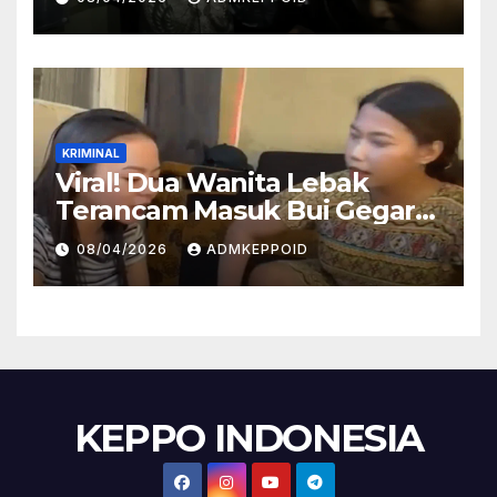
Lewat Praperadilan
KRIMINAL
Viral! Dua Wanita Lebak
Terancam Masuk Bui Gegara
Kasus Injak Al-Qur’an, Ini
08/04/2026
ADMKEPPOID
Fakta Persidangannya
KEPPO INDONESIA