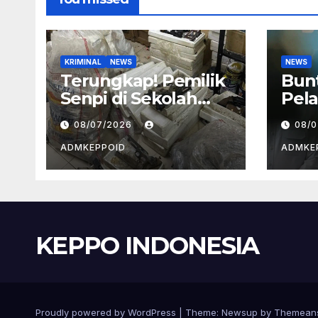
KRIMINAL
NEWS
NEWS
Terungkap! Pemilik
Bun
Senpi di Sekolah
Pela
Swasta Jaksel
BGN
08/07/2026
08/
Ternyata Direktur
Kep
Perusahaan Airsoft
dan
ADMKEPPOID
ADMKE
Gun Impor
Ala
KEPPO INDONESIA
Proudly powered by WordPress
|
Theme:
Newsup
by
Themean