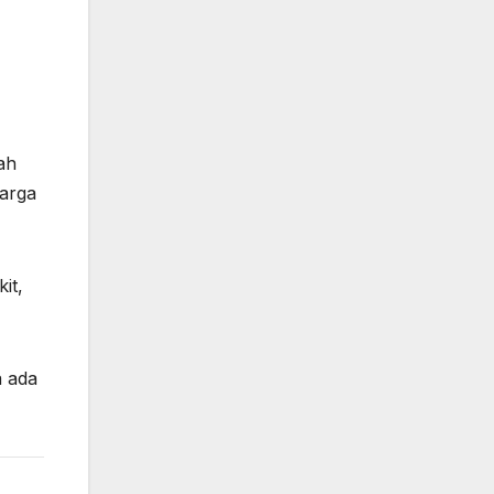
ah
warga
it,
a ada