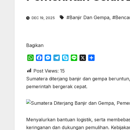
#Banjir Dan Gempa
,
#Benca
DEC 19, 2025
Bagikan
W
F
M
T
S
L
X
S
h
a
e
e
k
i
h
a
c
s
l
y
n
a
Post Views:
15
t
e
s
e
p
e
r
Sumatera diterjang banjir dan gempa beruntun
s
b
e
g
e
e
pemerintah bergerak cepat.
A
o
n
r
p
o
g
a
p
k
e
m
r
Menyalurkan bantuan logistik, serta membebas
keringanan dan dukungan pemulihan. Kebijaka