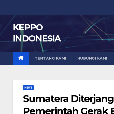
Skip
to
content
KEPPO
INDONESIA
TENTANG KAMI
HUBUNGI KAMI
NEWS
Sumatera Diterjang
Pemerintah Gerak 