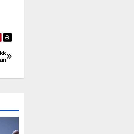
Dkk
ian