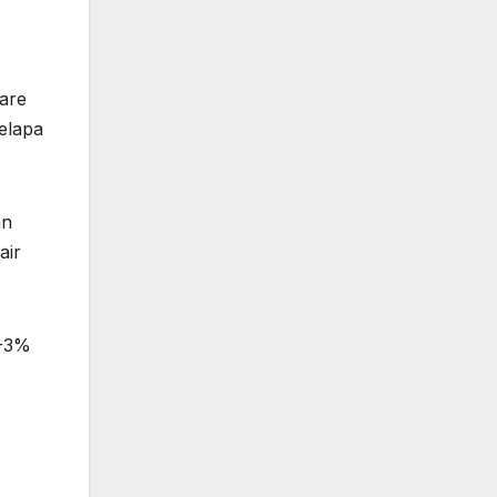
tare
elapa
an
air
2-3%
n