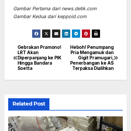
Gambar Pertama dari news.detik.com
Gambar Kedua dari keppoid.com
Gebrakan Pramono!
Heboh! Penumpang
Post
LRT Akan
Pria Mengamuk dan
Diperpanjang ke PIK
Gigit Pramugari,
navigation
Hingga Bandara
Penerbangan ke AS
Soetta
Terpaksa Dialihkan
Related Post