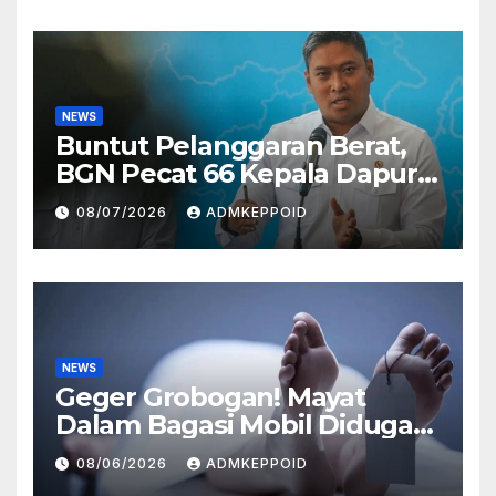
Impor
NEWS
Buntut Pelanggaran Berat,
BGN Pecat 66 Kepala Dapur
MBG dan Ungkap Alasannya
08/07/2026
ADMKEPPOID
NEWS
Geger Grobogan! Mayat
Dalam Bagasi Mobil Diduga
Terkait Hilangnya Bos Konter
08/06/2026
ADMKEPPOID
HP