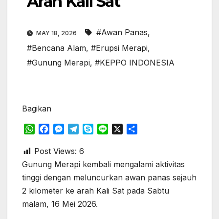
Arah Kali Sat
#Awan Panas
,
MAY 18, 2026
#Bencana Alam
,
#Erupsi Merapi
,
#Gunung Merapi
,
#KEPPO INDONESIA
Bagikan
W
F
M
T
S
L
X
S
h
a
e
e
k
i
h
a
c
s
l
y
n
a
Post Views:
6
t
e
s
e
p
e
r
Gunung Merapi kembali mengalami aktivitas
s
b
e
g
e
e
tinggi dengan meluncurkan awan panas sejauh
A
o
n
r
2 kilometer ke arah Kali Sat pada Sabtu
p
o
g
a
malam, 16 Mei 2026.
p
k
e
m
r