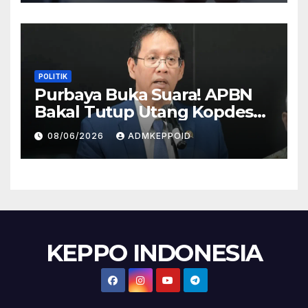
POLITIK
Purbaya Buka Suara! APBN
Bakal Tutup Utang Kopdes
Rp 240 Triliun, Cicilan Rp 40
08/06/2026
ADMKEPPOID
Triliun per Tahun
KEPPO INDONESIA