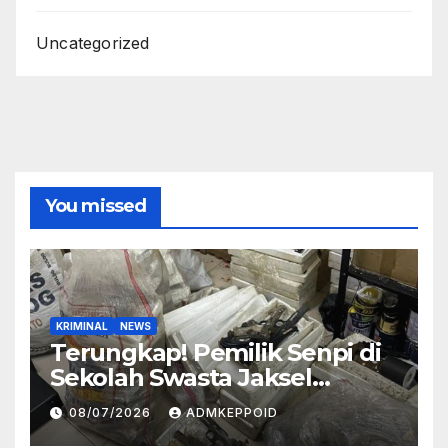
Uncategorized
You missed
KRIMINAL
NEWS
Terungkap! Pemilik Senpi di
Sekolah Swasta Jaksel
Ternyata Direktur
08/07/2026
ADMKEPPOID
Perusahaan Airsoft Gun