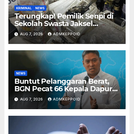
KRIMINAL
NEWS
Terungkap! Pemilik Senpi di
Sekolah Swasta Jaksel
Ternyata Direktur
AUG 7, 2026
ADMKEPPOID
Perusahaan Airsoft Gun
Impor
NEWS
Buntut Pelanggaran Berat,
BGN Pecat 66 Kepala Dapur
MBG dan Ungkap Alasannya
AUG 7, 2026
ADMKEPPOID