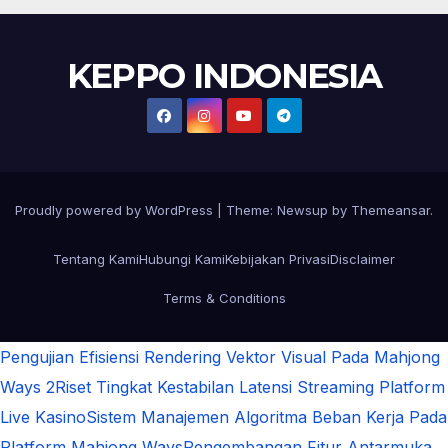
KEPPO INDONESIA
Proudly powered by WordPress
|
Theme:
Newsup
by
Themeansar
.
Tentang Kami
Hubungi Kami
Kebijakan Privasi
Disclaimer
Terms & Conditions
Pengujian Efisiensi Rendering Vektor Visual Pada Mahjong
Ways 2
Riset Tingkat Kestabilan Latensi Streaming Platform
Live Kasino
Sistem Manajemen Algoritma Beban Kerja Pada
Platform Mahjong Ways
Pengembangan Fitur Antarmuka