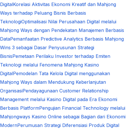
Digital
Korelasi Aktivitas Ekonomi Kreatif dan Mahjong
Ways terhadap Peluang Bisnis Berbasis
Teknologi
Optimalisasi Nilai Perusahaan Digital melalui
Mahjong Ways dengan Pendekatan Manajemen Berbasis
Data
Pemanfaatan Predictive Analytics Berbasis Mahjong
Wins 3 sebagai Dasar Penyusunan Strategi
Bisnis
Pemetaan Perilaku Investor terhadap Emiten
Teknologi melalui Fenomena Mahjong Kasino
Digital
Pemodelan Tata Kelola Digital menggunakan
Mahjong Ways dalam Mendukung Keberlanjutan
Organisasi
Pendayagunaan Customer Relationship
Management melalui Kasino Digital pada Era Ekonomi
Berbasis Platform
Pengujian Financial Technology melalui
Mahjongways Kasino Online sebagai Bagian dari Ekonomi
Modern
Perumusan Strategi Diferensiasi Produk Digital