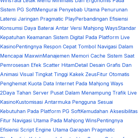
Wins
Tata Letak Menu Minimalis Dan Ergonomis Pada
Sistem PG Soft
Mengurai Penyebab Utama Penurunan
Latensi Jaringan Pragmatic Play
Perbandingan Efisiensi
Konsumsi Daya Baterai Antar Versi Mahjong Ways
Standar
Kepatuhan Keamanan Sistem Digital Pada Platform Live
Kasino
Pentingnya Respon Cepat Tombol Navigasi Dalam
Mencapai Maxwin
Manajemen Memori Cache Sistem Saat
Pemrosesan Efek Scatter Hitam
Detail Desain Grafis Dan
Animasi Visual Tingkat Tinggi Kakek Zeus
Fitur Otomatis
Penghemat Kuota Data Internet Pada Mahjong Ways
2
Daya Tahan Server Pusat Dalam Menampung Trafik Live
Kasino
Kustomisasi Antarmuka Pengguna Sesuai
Kebutuhan Pada Platform PG Soft
Kemudahan Aksesibilitas
Fitur Navigasi Utama Pada Mahjong Wins
Pentingnya
Efisiensi Script Engine Utama Garapan Pragmatic