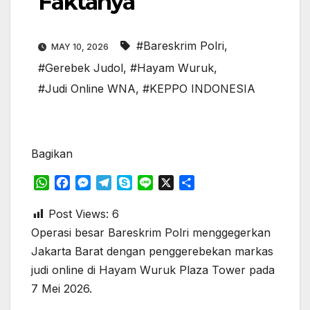
Faktanya
#Bareskrim Polri
,
MAY 10, 2026
#Gerebek Judol
,
#Hayam Wuruk
,
#Judi Online WNA
,
#KEPPO INDONESIA
Bagikan
W
F
M
T
S
L
X
S
h
a
e
e
k
i
h
a
c
s
l
y
n
a
Post Views:
6
t
e
s
e
p
e
r
Operasi besar Bareskrim Polri menggegerkan
s
b
e
g
e
e
Jakarta Barat dengan penggerebekan markas
A
o
n
r
judi online di Hayam Wuruk Plaza Tower pada
p
o
g
a
7 Mei 2026.
p
k
e
m
r