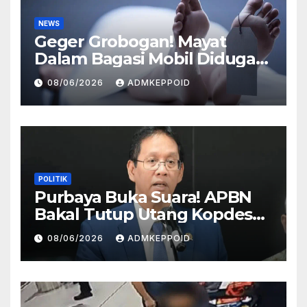
NEWS
Geger Grobogan! Mayat
Dalam Bagasi Mobil Diduga
Terkait Hilangnya Bos Konter
08/06/2026
ADMKEPPOID
HP
POLITIK
Purbaya Buka Suara! APBN
Bakal Tutup Utang Kopdes
Rp 240 Triliun, Cicilan Rp 40
08/06/2026
ADMKEPPOID
Triliun per Tahun