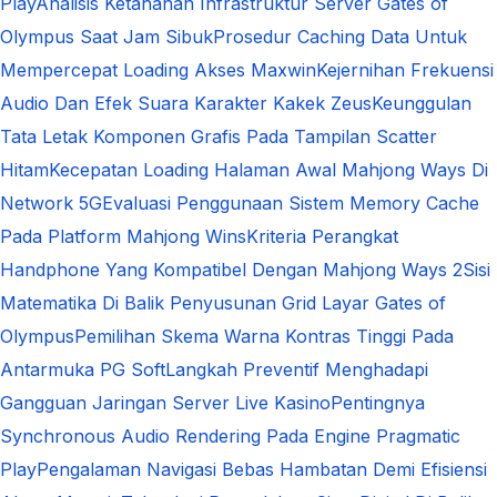
Play
Analisis Ketahanan Infrastruktur Server Gates of
Olympus Saat Jam Sibuk
Prosedur Caching Data Untuk
Mempercepat Loading Akses Maxwin
Kejernihan Frekuensi
Audio Dan Efek Suara Karakter Kakek Zeus
Keunggulan
Tata Letak Komponen Grafis Pada Tampilan Scatter
Hitam
Kecepatan Loading Halaman Awal Mahjong Ways Di
Network 5G
Evaluasi Penggunaan Sistem Memory Cache
Pada Platform Mahjong Wins
Kriteria Perangkat
Handphone Yang Kompatibel Dengan Mahjong Ways 2
Sisi
Matematika Di Balik Penyusunan Grid Layar Gates of
Olympus
Pemilihan Skema Warna Kontras Tinggi Pada
Antarmuka PG Soft
Langkah Preventif Menghadapi
Gangguan Jaringan Server Live Kasino
Pentingnya
Synchronous Audio Rendering Pada Engine Pragmatic
Play
Pengalaman Navigasi Bebas Hambatan Demi Efisiensi