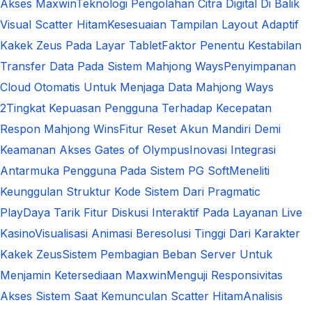
Akses Maxwin
Teknologi Pengolahan Citra Digital Di Balik
Visual Scatter Hitam
Kesesuaian Tampilan Layout Adaptif
Kakek Zeus Pada Layar Tablet
Faktor Penentu Kestabilan
Transfer Data Pada Sistem Mahjong Ways
Penyimpanan
Cloud Otomatis Untuk Menjaga Data Mahjong Ways
2
Tingkat Kepuasan Pengguna Terhadap Kecepatan
Respon Mahjong Wins
Fitur Reset Akun Mandiri Demi
Keamanan Akses Gates of Olympus
Inovasi Integrasi
Antarmuka Pengguna Pada Sistem PG Soft
Meneliti
Keunggulan Struktur Kode Sistem Dari Pragmatic
Play
Daya Tarik Fitur Diskusi Interaktif Pada Layanan Live
Kasino
Visualisasi Animasi Beresolusi Tinggi Dari Karakter
Kakek Zeus
Sistem Pembagian Beban Server Untuk
Menjamin Ketersediaan Maxwin
Menguji Responsivitas
Akses Sistem Saat Kemunculan Scatter Hitam
Analisis