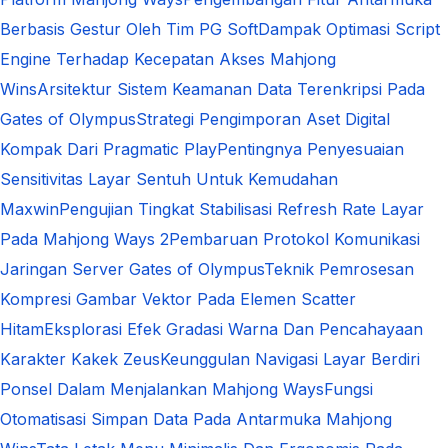
Berbasis Gestur Oleh Tim PG Soft
Dampak Optimasi Script
Engine Terhadap Kecepatan Akses Mahjong
Wins
Arsitektur Sistem Keamanan Data Terenkripsi Pada
Gates of Olympus
Strategi Pengimporan Aset Digital
Kompak Dari Pragmatic Play
Pentingnya Penyesuaian
Sensitivitas Layar Sentuh Untuk Kemudahan
Maxwin
Pengujian Tingkat Stabilisasi Refresh Rate Layar
Pada Mahjong Ways 2
Pembaruan Protokol Komunikasi
Jaringan Server Gates of Olympus
Teknik Pemrosesan
Kompresi Gambar Vektor Pada Elemen Scatter
Hitam
Eksplorasi Efek Gradasi Warna Dan Pencahayaan
Karakter Kakek Zeus
Keunggulan Navigasi Layar Berdiri
Ponsel Dalam Menjalankan Mahjong Ways
Fungsi
Otomatisasi Simpan Data Pada Antarmuka Mahjong