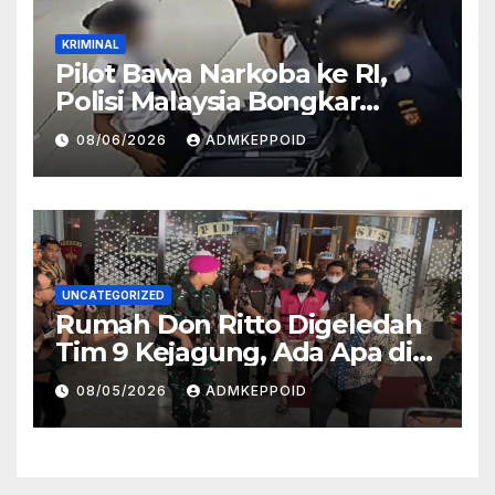
KRIMINAL
Pilot Bawa Narkoba ke RI,
Polisi Malaysia Bongkar
Sosok Pemasok di Balik
08/06/2026
ADMKEPPOID
Kasus Ini
UNCATEGORIZED
Rumah Don Ritto Digeledah
Tim 9 Kejagung, Ada Apa di
Balik Kasus TPPU Febrie?
08/05/2026
ADMKEPPOID