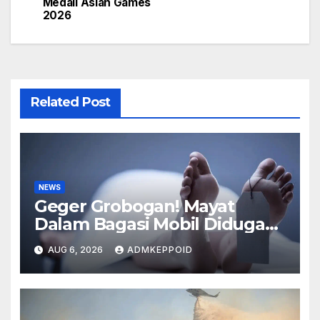
navigation
Medali Asian Games
2026
Related Post
NEWS
Geger Grobogan! Mayat
Dalam Bagasi Mobil Diduga
Terkait Hilangnya Bos Konter
AUG 6, 2026
ADMKEPPOID
HP