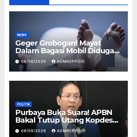
NEWS
Geger Grobogan! Mayat
Dalam Bagasi Mobil Diduga
Terkait Hilangnya Bos Konter
08/06/2026
ADMKEPPOID
HP
POLITIK
Purbaya Buka Suara! APBN
Bakal Tutup Utang Kopdes
Rp 240 Triliun, Cicilan Rp 40
08/06/2026
ADMKEPPOID
Triliun per Tahun