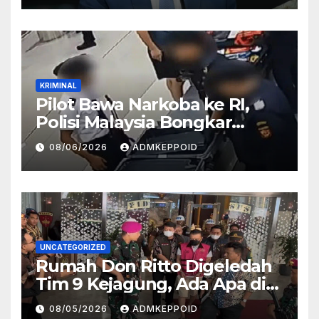
KRIMINAL
Pilot Bawa Narkoba ke RI,
Polisi Malaysia Bongkar
Sosok Pemasok di Balik
08/06/2026
ADMKEPPOID
Kasus Ini
UNCATEGORIZED
Rumah Don Ritto Digeledah
Tim 9 Kejagung, Ada Apa di
Balik Kasus TPPU Febrie?
08/05/2026
ADMKEPPOID