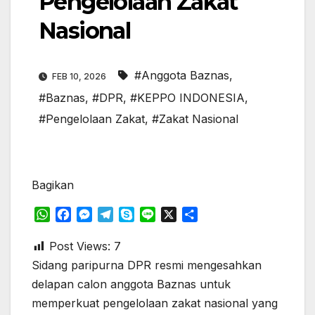
Pengelolaan Zakat
Nasional​
#Anggota Baznas
,
FEB 10, 2026
#Baznas
,
#DPR
,
#KEPPO INDONESIA
,
#Pengelolaan Zakat
,
#Zakat Nasional
Bagikan
W
F
M
T
S
L
X
S
h
a
e
e
k
i
h
a
c
s
l
y
n
a
Post Views:
7
t
e
s
e
p
e
r
Sidang paripurna DPR resmi mengesahkan
s
b
e
g
e
e
delapan calon anggota Baznas untuk
A
o
n
r
memperkuat pengelolaan zakat nasional yang
p
o
g
a