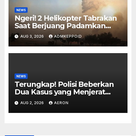
NEWS
Ngeri! 2 Helikopter Tabrakan
Saat Berjuang Padamkan
Kebakaran Hebat di Yunani
AUG 3, 2026
ADMKEPPOID
NEWS
Terungkap! Polisi Beberkan
Dua Kasus yang Menjerat
Presenter Vicky Prasetyo
AUG 2, 2026
AERON