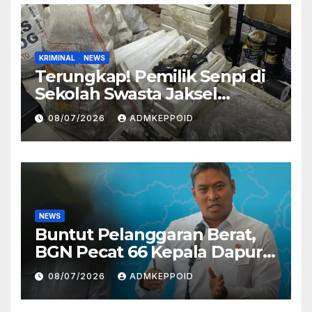
KRIMINAL
NEWS
Terungkap! Pemilik Senpi di
Sekolah Swasta Jaksel
Ternyata Direktur
08/07/2026
ADMKEPPOID
Perusahaan Airsoft Gun
Impor
NEWS
Buntut Pelanggaran Berat,
BGN Pecat 66 Kepala Dapur
MBG dan Ungkap Alasannya
08/07/2026
ADMKEPPOID