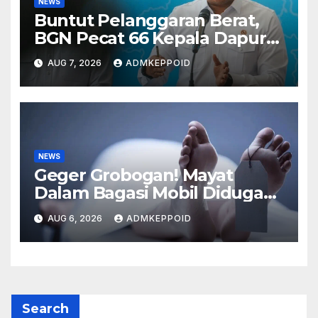
NEWS
Buntut Pelanggaran Berat,
BGN Pecat 66 Kepala Dapur
MBG dan Ungkap Alasannya
AUG 7, 2026
ADMKEPPOID
NEWS
Geger Grobogan! Mayat
Dalam Bagasi Mobil Diduga
Terkait Hilangnya Bos Konter
AUG 6, 2026
ADMKEPPOID
HP
Search