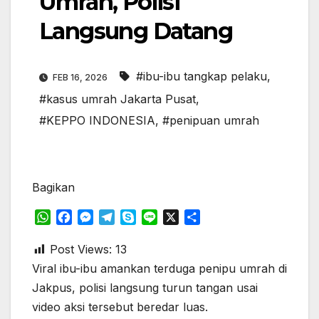
Umrah, Polisi
Langsung Datang
#ibu-ibu tangkap pelaku
,
FEB 16, 2026
#kasus umrah Jakarta Pusat
,
#KEPPO INDONESIA
,
#penipuan umrah
Bagikan
W
F
M
T
S
L
X
S
h
a
e
e
k
i
h
a
c
s
l
y
n
a
Post Views:
13
t
e
s
e
p
e
r
Viral ibu-ibu amankan terduga penipu umrah di
s
b
e
g
e
e
Jakpus, polisi langsung turun tangan usai
A
o
n
r
video aksi tersebut beredar luas.
p
o
g
a