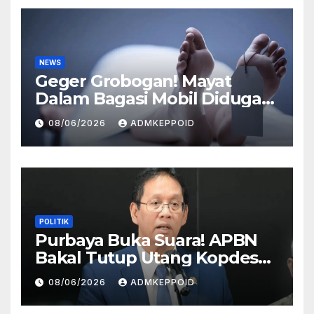
NEWS
Geger Grobogan! Mayat
Dalam Bagasi Mobil Diduga
Terkait Hilangnya Bos Konter
08/06/2026
ADMKEPPOID
HP
POLITIK
Purbaya Buka Suara! APBN
Bakal Tutup Utang Kopdes
Rp 240 Triliun, Cicilan Rp 40
08/06/2026
ADMKEPPOID
Triliun per Tahun