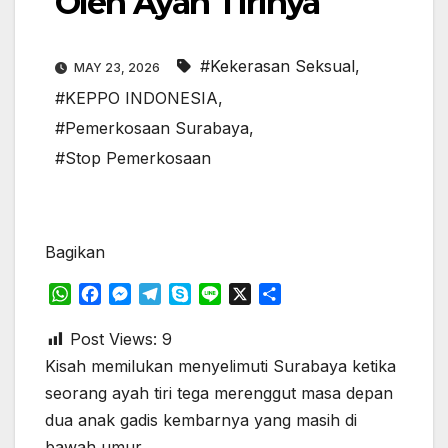
Oleh Ayah Tirinya
#Kekerasan Seksual
,
MAY 23, 2026
#KEPPO INDONESIA
,
#Pemerkosaan Surabaya
,
#Stop Pemerkosaan
Bagikan
W
F
M
T
S
L
X
S
h
a
e
e
k
i
h
a
c
s
l
y
n
a
Post Views:
9
t
e
s
e
p
e
r
Kisah memilukan menyelimuti Surabaya ketika
s
b
e
g
e
e
seorang ayah tiri tega merenggut masa depan
A
o
n
r
dua anak gadis kembarnya yang masih di
p
o
g
a
bawah umur.