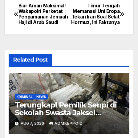
Biar Aman Maksimal!
Timur Tengah
Post
Wakapolri Perketat
Memanas! Uni Eropa
Pengamanan Jemaah
Tekan Iran Soal Selat
navigation
Haji di Arab Saudi
Hormuz, Ini Faktanya
Related Post
KRIMINAL
NEWS
Terungkap! Pemilik Senpi di
Sekolah Swasta Jaksel
Ternyata Direktur
AUG 7, 2026
ADMKEPPOID
Perusahaan Airsoft Gun
Impor