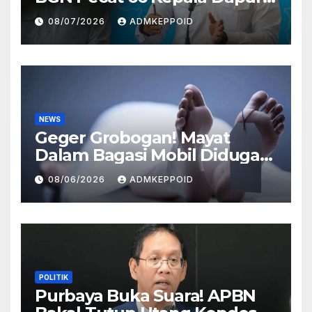
MBG dan Ungkap Alasannya
08/07/2026
ADMKEPPOID
NEWS
Geger Grobogan! Mayat
Dalam Bagasi Mobil Diduga
Terkait Hilangnya Bos Konter
08/06/2026
ADMKEPPOID
HP
POLITIK
Purbaya Buka Suara! APBN