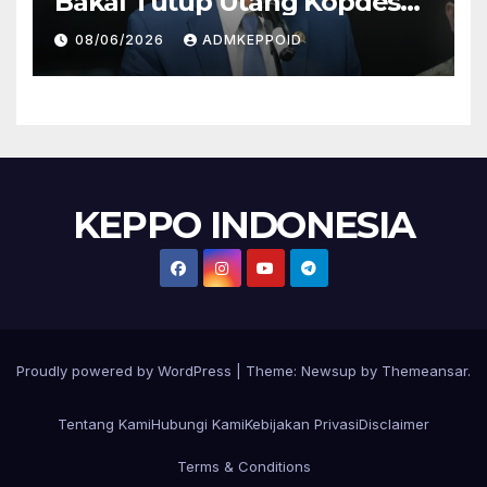
Bakal Tutup Utang Kopdes
Rp 240 Triliun, Cicilan Rp 40
08/06/2026
ADMKEPPOID
Triliun per Tahun
KEPPO INDONESIA
Proudly powered by WordPress
|
Theme:
Newsup
by
Themeansar
.
Tentang Kami
Hubungi Kami
Kebijakan Privasi
Disclaimer
Terms & Conditions