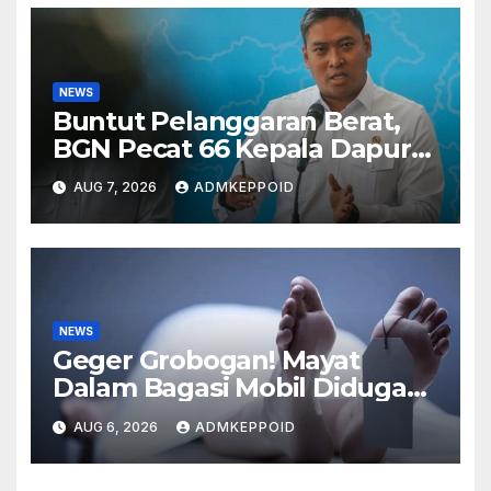
NEWS
Buntut Pelanggaran Berat,
BGN Pecat 66 Kepala Dapur
MBG dan Ungkap Alasannya
AUG 7, 2026
ADMKEPPOID
NEWS
Geger Grobogan! Mayat
Dalam Bagasi Mobil Diduga
Terkait Hilangnya Bos Konter
AUG 6, 2026
ADMKEPPOID
HP