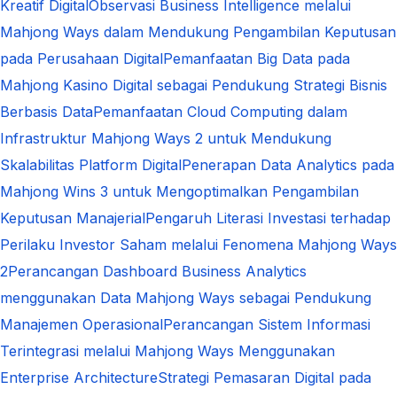
Kreatif Digital
Observasi Business Intelligence melalui
Mahjong Ways dalam Mendukung Pengambilan Keputusan
pada Perusahaan Digital
Pemanfaatan Big Data pada
Mahjong Kasino Digital sebagai Pendukung Strategi Bisnis
Berbasis Data
Pemanfaatan Cloud Computing dalam
Infrastruktur Mahjong Ways 2 untuk Mendukung
Skalabilitas Platform Digital
Penerapan Data Analytics pada
Mahjong Wins 3 untuk Mengoptimalkan Pengambilan
Keputusan Manajerial
Pengaruh Literasi Investasi terhadap
Perilaku Investor Saham melalui Fenomena Mahjong Ways
2
Perancangan Dashboard Business Analytics
menggunakan Data Mahjong Ways sebagai Pendukung
Manajemen Operasional
Perancangan Sistem Informasi
Terintegrasi melalui Mahjong Ways Menggunakan
Enterprise Architecture
Strategi Pemasaran Digital pada