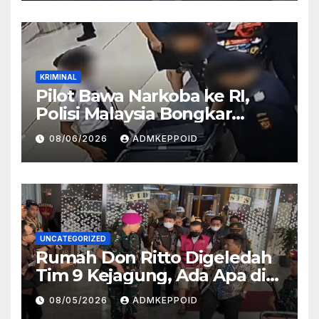
KRIMINAL
Pilot Bawa Narkoba ke RI,
Polisi Malaysia Bongkar
Sosok Pemasok di Balik
08/06/2026
ADMKEPPOID
Kasus Ini
UNCATEGORIZED
Rumah Don Ritto Digeledah
Tim 9 Kejagung, Ada Apa di
Balik Kasus TPPU Febrie?
08/05/2026
ADMKEPPOID