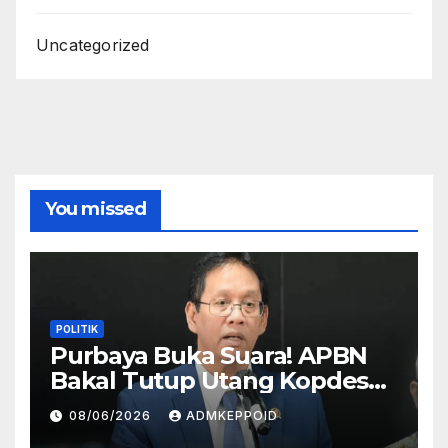
Uncategorized
You missed
POLITIK
Purbaya Buka Suara! APBN
Bakal Tutup Utang Kopdes
Rp 240 Triliun, Cicilan Rp 40
08/06/2026
ADMKEPPOID
Triliun per Tahun