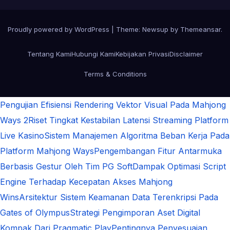
Proudly powered by WordPress
|
Theme:
Newsup
by
Themeansar
.
Tentang Kami
Hubungi Kami
Kebijakan Privasi
Disclaimer
Terms & Conditions
Pengujian Efisiensi Rendering Vektor Visual Pada Mahjong
Ways 2
Riset Tingkat Kestabilan Latensi Streaming Platform
Live Kasino
Sistem Manajemen Algoritma Beban Kerja Pada
Platform Mahjong Ways
Pengembangan Fitur Antarmuka
Berbasis Gestur Oleh Tim PG Soft
Dampak Optimasi Script
Engine Terhadap Kecepatan Akses Mahjong
Wins
Arsitektur Sistem Keamanan Data Terenkripsi Pada
Gates of Olympus
Strategi Pengimporan Aset Digital
Kompak Dari Pragmatic Play
Pentingnya Penyesuaian