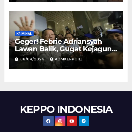
KRIMINAL
Geger! Febrie Adriansyah
Lawan Balik, Gugat Kejagung
dan Kortas Tipidkor Polri
08/04/2026
ADMKEPPOID
Lewat Praperadilan
KEPPO INDONESIA