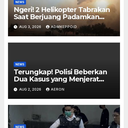
NEWS
Ngeri! 2 Helikopter Tabrakan
Saat Berjuang Padamkan
Kebakaran Hebat di Yunani
AUG 3, 2026
ADMKEPPOID
NEWS
Terungkap! Polisi Beberkan
Dua Kasus yang Menjerat
Presenter Vicky Prasetyo
AUG 2, 2026
AERON
NEWS