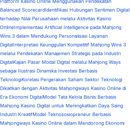
Platform Kasino Online Menggunakan Pendekatan
Balanced Scorecard
Identifikasi Hubungan Sentimen Digital
terhadap Nilai Perusahaan melalui Aktivitas Kasino
Online
Implementasi Artificial Intelligence pada Mahjong
Wins 3 dalam Mendukung Personalisasi Layanan
Digital
Interpretasi Keunggulan Kompetitif Mahjong Wins 3
melalui Pendekatan Manajemen Strategis pada Industri
Digital
Kajian Pasar Modal Digital melalui Mahjong Ways
sebagai Ilustrasi Dinamika Investasi Berbasis
Teknologi
Korelasi Pergerakan Saham Sektor Teknologi
Dikaitkan dengan Aktivitas Mahjongways Kasino Online di
Era Ekonomi Digital
Model Tata Kelola Bisnis Berbasis
Mahjong Kasino Digital untuk Meningkatkan Daya Saing
Industri Kreatif
Model Teknososiopreneur Berbasis
Mahjongways Kasino Online dalam Mendorong Ekonomi