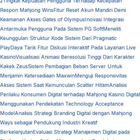
2
Tingkat Kepuasan Pengguna Terhadap Kecepatan
Respon Mahjong Wins
Fitur Reset Akun Mandiri Demi
Keamanan Akses Gates of Olympus
Inovasi Integrasi
Antarmuka Pengguna Pada Sistem PG Soft
Meneliti
Keunggulan Struktur Kode Sistem Dari Pragmatic
Play
Daya Tarik Fitur Diskusi Interaktif Pada Layanan Live
Kasino
Visualisasi Animasi Beresolusi Tinggi Dari Karakter
Kakek Zeus
Sistem Pembagian Beban Server Untuk
Menjamin Ketersediaan Maxwin
Menguji Responsivitas
Akses Sistem Saat Kemunculan Scatter Hitam
Analisis
Perilaku Konsumen Digital terhadap Mahjong Kasino Digital
Menggunakan Pendekatan Technology Acceptance
Model
Analisis Strategi Branding Digital dengan Mahjong
Ways sebagai Pendukung Industri Kreatif
Berkelanjutan
Evaluasi Strategi Manajemen Digital pada