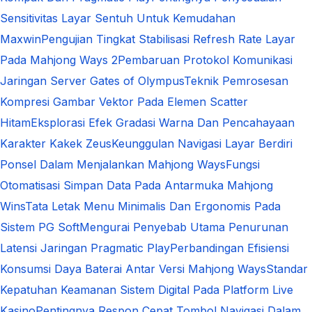
Sensitivitas Layar Sentuh Untuk Kemudahan
Maxwin
Pengujian Tingkat Stabilisasi Refresh Rate Layar
Pada Mahjong Ways 2
Pembaruan Protokol Komunikasi
Jaringan Server Gates of Olympus
Teknik Pemrosesan
Kompresi Gambar Vektor Pada Elemen Scatter
Hitam
Eksplorasi Efek Gradasi Warna Dan Pencahayaan
Karakter Kakek Zeus
Keunggulan Navigasi Layar Berdiri
Ponsel Dalam Menjalankan Mahjong Ways
Fungsi
Otomatisasi Simpan Data Pada Antarmuka Mahjong
Wins
Tata Letak Menu Minimalis Dan Ergonomis Pada
Sistem PG Soft
Mengurai Penyebab Utama Penurunan
Latensi Jaringan Pragmatic Play
Perbandingan Efisiensi
Konsumsi Daya Baterai Antar Versi Mahjong Ways
Standar
Kepatuhan Keamanan Sistem Digital Pada Platform Live
Kasino
Pentingnya Respon Cepat Tombol Navigasi Dalam