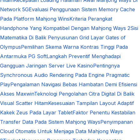
Network 5G
Evaluasi Penggunaan Sistem Memory Cache
Pada Platform Mahjong Wins
Kriteria Perangkat
Handphone Yang Kompatibel Dengan Mahjong Ways 2
Sisi
Matematika Di Balik Penyusunan Grid Layar Gates of
Olympus
Pemilihan Skema Warna Kontras Tinggi Pada
Antarmuka PG Soft
Langkah Preventif Menghadapi
Gangguan Jaringan Server Live Kasino
Pentingnya
Synchronous Audio Rendering Pada Engine Pragmatic
Play
Pengalaman Navigasi Bebas Hambatan Demi Efisiensi
Akses Maxwin
Teknologi Pengolahan Citra Digital Di Balik
Visual Scatter Hitam
Kesesuaian Tampilan Layout Adaptif
Kakek Zeus Pada Layar Tablet
Faktor Penentu Kestabilan
Transfer Data Pada Sistem Mahjong Ways
Penyimpanan
Cloud Otomatis Untuk Menjaga Data Mahjong Ways