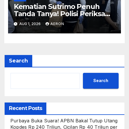
Kematian Sutrimo Penuh
Tanda Tanya! Polisi Periksa
CCTV, Ada Fakta Baru yang
AUG 1, 2026
AERON
Terungkap?
Search
Search
Recent Posts
Purbaya Buka Suara! APBN Bakal Tutup Utang
Kopdes Rp 240 Triliun, Cicilan Rp 40 Triliun per