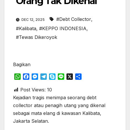
Orang Tak Dikenal
#Debt Collector
,
DEC 12, 2025
#Kalibata
,
#KEPPO INDONESIA
,
#Tewas Dikeroyok
Bagikan
W
F
M
T
S
L
X
S
h
a
e
e
k
i
h
a
c
s
l
y
n
a
Post Views:
10
t
e
s
e
p
e
r
Kejadian tragis menimpa seorang debt
s
b
e
g
e
e
collector atau penagih utang yang dikenal
A
o
n
r
sebagai mata elang di kawasan Kalibata,
p
o
g
a
Jakarta Selatan.
p
k
e
m
r