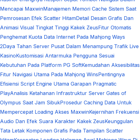
Mencapai Maxwin
Manajemen Memori Cache Sistem Saat
Pemrosesan Efek Scatter Hitam
Detail Desain Grafis Dan
Animasi Visual Tingkat Tinggi Kakek Zeus
Fitur Otomatis
Penghemat Kuota Data Internet Pada Mahjong Ways
2
Daya Tahan Server Pusat Dalam Menampung Trafik Live
Kasino
Kustomisasi Antarmuka Pengguna Sesuai
Kebutuhan Pada Platform PG Soft
Kemudahan Aksesibilitas
Fitur Navigasi Utama Pada Mahjong Wins
Pentingnya
Efisiensi Script Engine Utama Garapan Pragmatic
Play
Analisis Ketahanan Infrastruktur Server Gates of
Olympus Saat Jam Sibuk
Prosedur Caching Data Untuk
Mempercepat Loading Akses Maxwin
Kejernihan Frekuensi
Audio Dan Efek Suara Karakter Kakek Zeus
Keunggulan
Tata Letak Komponen Grafis Pada Tampilan Scatter
Hitam
Kecepatan Loading Halaman Awal Mahjong Ways Di