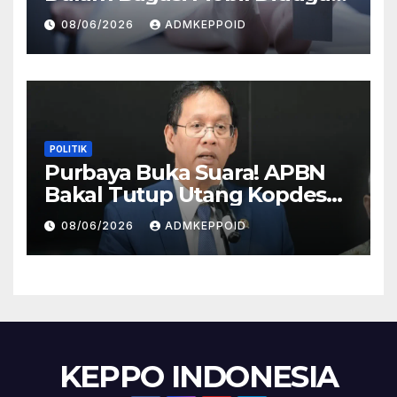
Terkait Hilangnya Bos Konter
08/06/2026
ADMKEPPOID
HP
POLITIK
Purbaya Buka Suara! APBN
Bakal Tutup Utang Kopdes
Rp 240 Triliun, Cicilan Rp 40
08/06/2026
ADMKEPPOID
Triliun per Tahun
KEPPO INDONESIA