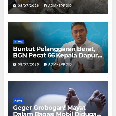
Ternyata Direktur
08/07/2026
ADMKEPPOID
Perusahaan Airsoft Gun
Impor
NEWS
Buntut Pelanggaran Berat,
BGN Pecat 66 Kepala Dapur
MBG dan Ungkap Alasannya
08/07/2026
ADMKEPPOID
NEWS
Geger Grobogan! Mayat
Dalam Bagasi Mobil Diduga