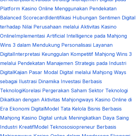
Platform Kasino Online Menggunakan Pendekatan
Balanced Scorecard
Identifikasi Hubungan Sentimen Digital
terhadap Nilai Perusahaan melalui Aktivitas Kasino
Online
Implementasi Artificial Intelligence pada Mahjong
Wins 3 dalam Mendukung Personalisasi Layanan
Digital
Interpretasi Keunggulan Kompetitif Mahjong Wins 3
melalui Pendekatan Manajemen Strategis pada Industri
Digital
Kajian Pasar Modal Digital melalui Mahjong Ways
sebagai Ilustrasi Dinamika Investasi Berbasis
Teknologi
Korelasi Pergerakan Saham Sektor Teknologi
Dikaitkan dengan Aktivitas Mahjongways Kasino Online di
Era Ekonomi Digital
Model Tata Kelola Bisnis Berbasis
Mahjong Kasino Digital untuk Meningkatkan Daya Saing
Industri Kreatif
Model Teknososiopreneur Berbasis
Mahjongways Kasino Online dalam Mendorong Ekonomi