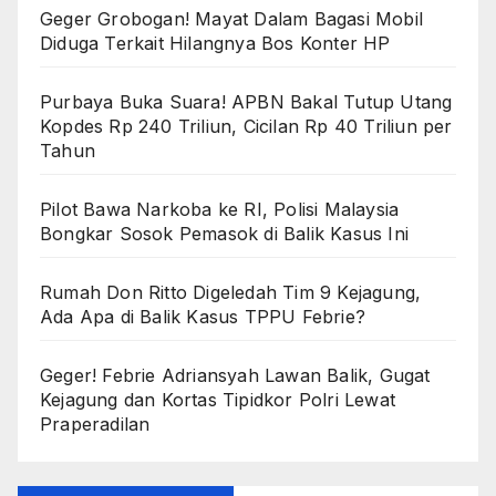
Geger Grobogan! Mayat Dalam Bagasi Mobil
Diduga Terkait Hilangnya Bos Konter HP
Purbaya Buka Suara! APBN Bakal Tutup Utang
Kopdes Rp 240 Triliun, Cicilan Rp 40 Triliun per
Tahun
Pilot Bawa Narkoba ke RI, Polisi Malaysia
Bongkar Sosok Pemasok di Balik Kasus Ini
Rumah Don Ritto Digeledah Tim 9 Kejagung,
Ada Apa di Balik Kasus TPPU Febrie?
Geger! Febrie Adriansyah Lawan Balik, Gugat
Kejagung dan Kortas Tipidkor Polri Lewat
Praperadilan