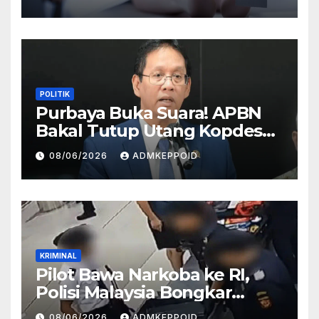
HP
POLITIK
Purbaya Buka Suara! APBN
Bakal Tutup Utang Kopdes
Rp 240 Triliun, Cicilan Rp 40
08/06/2026
ADMKEPPOID
Triliun per Tahun
KRIMINAL
Pilot Bawa Narkoba ke RI,
Polisi Malaysia Bongkar
Sosok Pemasok di Balik
08/06/2026
ADMKEPPOID