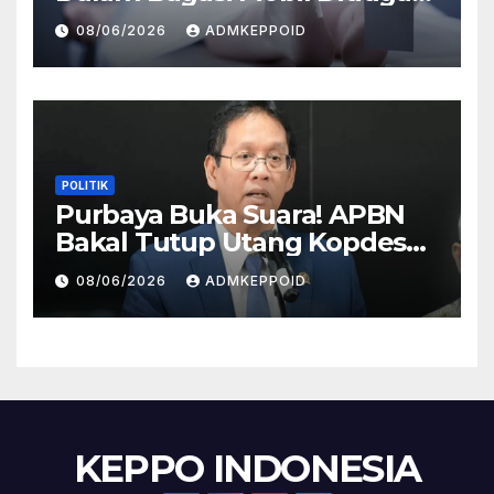
Terkait Hilangnya Bos Konter
08/06/2026
ADMKEPPOID
HP
POLITIK
Purbaya Buka Suara! APBN
Bakal Tutup Utang Kopdes
Rp 240 Triliun, Cicilan Rp 40
08/06/2026
ADMKEPPOID
Triliun per Tahun
KEPPO INDONESIA