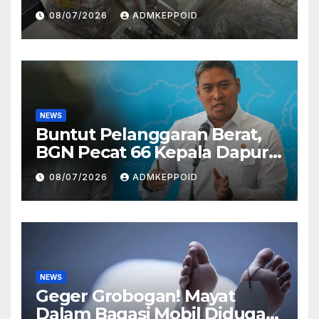
Ternyata Direktur
08/07/2026
ADMKEPPOID
Perusahaan Airsoft Gun
Impor
NEWS
Buntut Pelanggaran Berat,
BGN Pecat 66 Kepala Dapur
MBG dan Ungkap Alasannya
08/07/2026
ADMKEPPOID
NEWS
Geger Grobogan! Mayat
Dalam Bagasi Mobil Diduga