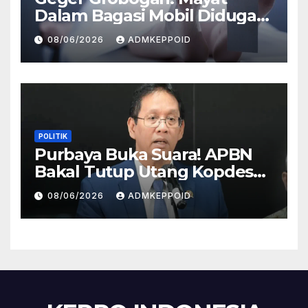
Dalam Bagasi Mobil Diduga
Terkait Hilangnya Bos Konter
08/06/2026
ADMKEPPOID
HP
POLITIK
Purbaya Buka Suara! APBN
Bakal Tutup Utang Kopdes
Rp 240 Triliun, Cicilan Rp 40
08/06/2026
ADMKEPPOID
Triliun per Tahun