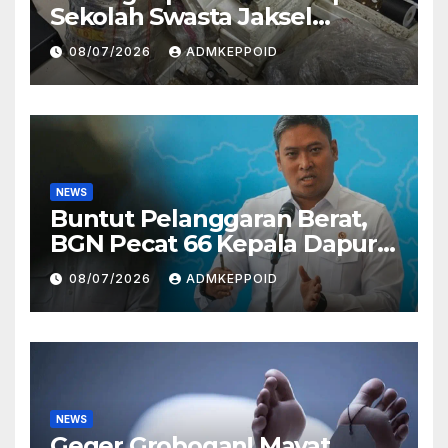
Sekolah Swasta Jaksel
Ternyata Direktur
08/07/2026
ADMKEPPOID
Perusahaan Airsoft Gun
Impor
NEWS
Buntut Pelanggaran Berat,
BGN Pecat 66 Kepala Dapur
MBG dan Ungkap Alasannya
08/07/2026
ADMKEPPOID
NEWS
Geger Grobogan! Mayat