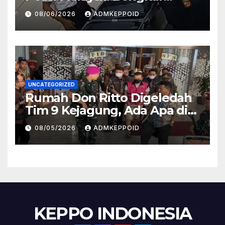
Sosok Pemasok di Balik
08/06/2026
ADMKEPPOID
Kasus Ini
UNCATEGORIZED
Rumah Don Ritto Digeledah
Tim 9 Kejagung, Ada Apa di
Balik Kasus TPPU Febrie?
08/05/2026
ADMKEPPOID
KEPPO INDONESIA