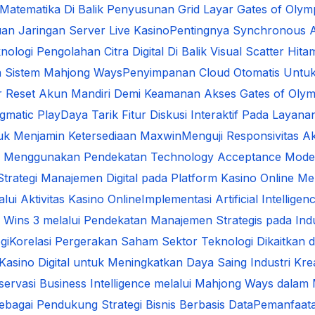
i Matematika Di Balik Penyusunan Grid Layar Gates of Oly
an Jaringan Server Live Kasino
Pentingnya Synchronous A
nologi Pengolahan Citra Digital Di Balik Visual Scatter Hita
da Sistem Mahjong Ways
Penyimpanan Cloud Otomatis Untu
ur Reset Akun Mandiri Demi Keamanan Akses Gates of Oly
gmatic Play
Daya Tarik Fitur Diskusi Interaktif Pada Layana
uk Menjamin Ketersediaan Maxwin
Menguji Responsivitas A
ital Menggunakan Pendekatan Technology Acceptance Mode
 Strategi Manajemen Digital pada Platform Kasino Online
ui Aktivitas Kasino Online
Implementasi Artificial Intelli
 Wins 3 melalui Pendekatan Manajemen Strategis pada Indus
gi
Korelasi Pergerakan Saham Sektor Teknologi Dikaitkan d
Kasino Digital untuk Meningkatkan Daya Saing Industri Krea
servasi Business Intelligence melalui Mahjong Ways dal
ebagai Pendukung Strategi Bisnis Berbasis Data
Pemanfaata