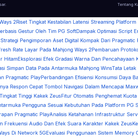
sar
.
Tentang K
 Ways 2
Riset Tingkat Kestabilan Latensi Streaming Platform
rbasis Gestur Oleh Tim PG Soft
Dampak Optimasi Script 
s
Strategi Pengimporan Aset Digital Kompak Dari Pragmatic 
Refresh Rate Layar Pada Mahjong Ways 2
Pembaruan Protokol
r Hitam
Eksplorasi Efek Gradasi Warna Dan Pencahayaan 
sasi Simpan Data Pada Antarmuka Mahjong Wins
Tata Letak
n Pragmatic Play
Perbandingan Efisiensi Konsumsi Daya Ba
gnya Respon Cepat Tombol Navigasi Dalam Mencapai Max
 Tingkat Tinggi Kakek Zeus
Fitur Otomatis Penghemat Kuota
ntarmuka Pengguna Sesuai Kebutuhan Pada Platform PG S
arapan Pragmatic Play
Analisis Ketahanan Infrastruktur Se
an Frekuensi Audio Dan Efek Suara Karakter Kakek Zeus
Ke
Ways Di Network 5G
Evaluasi Penggunaan Sistem Memory 