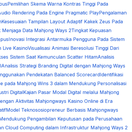
mpus
Pemilihan Skema Warna Kontras Tinggi Pada
udio Rendering Pada Engine Pragmatic Play
Pengalaman
m
Kesesuaian Tampilan Layout Adaptif Kakek Zeus Pada
k Menjaga Data Mahjong Ways 2
Tingkat Kepuasan
mpus
Inovasi Integrasi Antarmuka Pengguna Pada Sistem
n Live Kasino
Visualisasi Animasi Beresolusi Tinggi Dari
kses Sistem Saat Kemunculan Scatter Hitam
Analisis
l
Analisis Strategi Branding Digital dengan Mahjong Ways
 Menggunakan Pendekatan Balanced Scorecard
Identifikasi
gence pada Mahjong Wins 3 dalam Mendukung Personalisasi
tri Digital
Kajian Pasar Modal Digital melalui Mahjong
engan Aktivitas Mahjongways Kasino Online di Era
tif
Model Teknososiopreneur Berbasis Mahjongways
am Mendukung Pengambilan Keputusan pada Perusahaan
n Cloud Computing dalam Infrastruktur Mahjong Ways 2