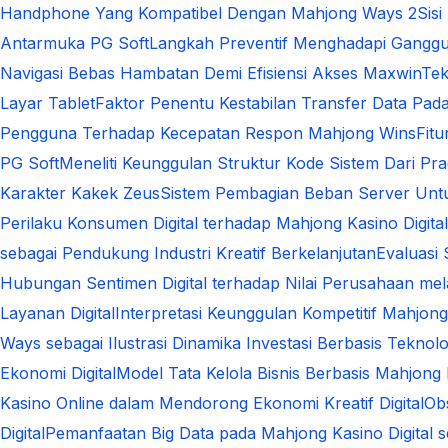
Handphone Yang Kompatibel Dengan Mahjong Ways 2
Sis
Antarmuka PG Soft
Langkah Preventif Menghadapi Ganggu
Navigasi Bebas Hambatan Demi Efisiensi Akses Maxwin
Tek
Layar Tablet
Faktor Penentu Kestabilan Transfer Data Pa
Pengguna Terhadap Kecepatan Respon Mahjong Wins
Fit
PG Soft
Meneliti Keunggulan Struktur Kode Sistem Dari Pra
Karakter Kakek Zeus
Sistem Pembagian Beban Server Unt
Perilaku Konsumen Digital terhadap Mahjong Kasino Dig
sebagai Pendukung Industri Kreatif Berkelanjutan
Evaluasi
Hubungan Sentimen Digital terhadap Nilai Perusahaan melal
Layanan Digital
Interpretasi Keunggulan Kompetitif Mahjong
Ways sebagai Ilustrasi Dinamika Investasi Berbasis Teknolo
Ekonomi Digital
Model Tata Kelola Bisnis Berbasis Mahjong 
Kasino Online dalam Mendorong Ekonomi Kreatif Digital
Ob
Digital
Pemanfaatan Big Data pada Mahjong Kasino Digital s