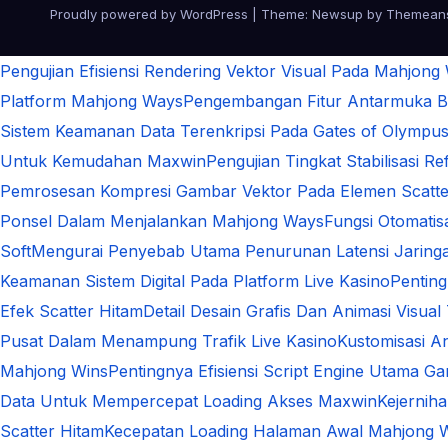
Proudly powered by WordPress
|
Theme:
Newsup
by
Themean
Pengujian Efisiensi Rendering Vektor Visual Pada Mahjong
Platform Mahjong Ways
Pengembangan Fitur Antarmuka Be
Sistem Keamanan Data Terenkripsi Pada Gates of Olympu
Untuk Kemudahan Maxwin
Pengujian Tingkat Stabilisasi 
Pemrosesan Kompresi Gambar Vektor Pada Elemen Scatte
Ponsel Dalam Menjalankan Mahjong Ways
Fungsi Otomati
Soft
Mengurai Penyebab Utama Penurunan Latensi Jaringa
Keamanan Sistem Digital Pada Platform Live Kasino
Pentin
Efek Scatter Hitam
Detail Desain Grafis Dan Animasi Visual
Pusat Dalam Menampung Trafik Live Kasino
Kustomisasi A
Mahjong Wins
Pentingnya Efisiensi Script Engine Utama G
Data Untuk Mempercepat Loading Akses Maxwin
Kejernih
Scatter Hitam
Kecepatan Loading Halaman Awal Mahjong 