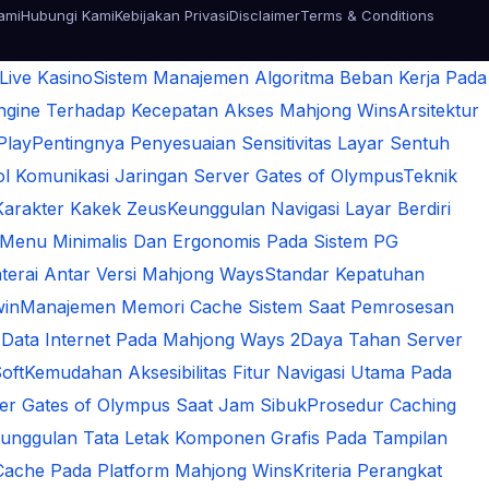
ami
Hubungi Kami
Kebijakan Privasi
Disclaimer
Terms & Conditions
 Live Kasino
Sistem Manajemen Algoritma Beban Kerja Pada
Engine Terhadap Kecepatan Akses Mahjong Wins
Arsitektur
Play
Pentingnya Penyesuaian Sensitivitas Layar Sentuh
 Komunikasi Jaringan Server Gates of Olympus
Teknik
Karakter Kakek Zeus
Keunggulan Navigasi Layar Berdiri
 Menu Minimalis Dan Ergonomis Pada Sistem PG
terai Antar Versi Mahjong Ways
Standar Kepatuhan
win
Manajemen Memori Cache Sistem Saat Pemrosesan
 Data Internet Pada Mahjong Ways 2
Daya Tahan Server
oft
Kemudahan Aksesibilitas Fitur Navigasi Utama Pada
rver Gates of Olympus Saat Jam Sibuk
Prosedur Caching
unggulan Tata Letak Komponen Grafis Pada Tampilan
Cache Pada Platform Mahjong Wins
Kriteria Perangkat