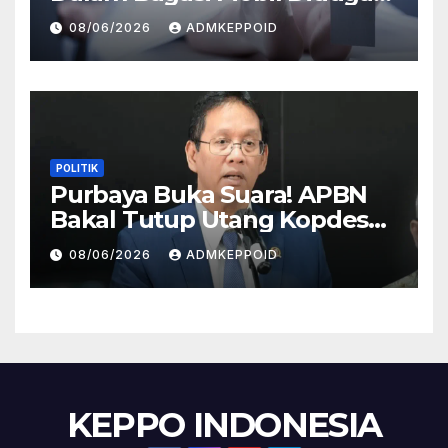
Terkait Hilangnya Bos Konter
08/06/2026
ADMKEPPOID
HP
POLITIK
Purbaya Buka Suara! APBN
Bakal Tutup Utang Kopdes
Rp 240 Triliun, Cicilan Rp 40
08/06/2026
ADMKEPPOID
Triliun per Tahun
KEPPO INDONESIA