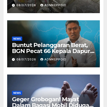
Ternyata Direktur
08/07/2026
ADMKEPPOID
Perusahaan Airsoft Gun
Impor
NEWS
Buntut Pelanggaran Berat,
BGN Pecat 66 Kepala Dapur
MBG dan Ungkap Alasannya
08/07/2026
ADMKEPPOID
NEWS
Geger Grobogan! Mayat
Dalam Bagasi Mobil Diduga