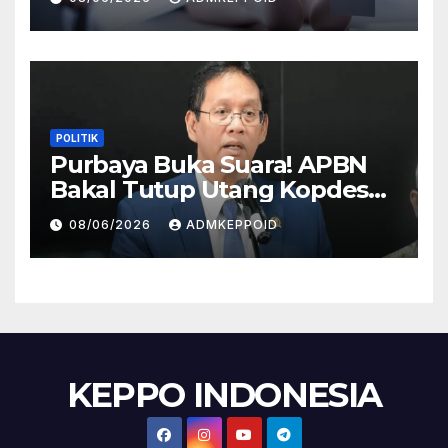
HP
POLITIK
Purbaya Buka Suara! APBN
Bakal Tutup Utang Kopdes
Rp 240 Triliun, Cicilan Rp 40
08/06/2026
ADMKEPPOID
Triliun per Tahun
KEPPO INDONESIA