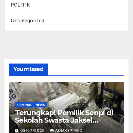
POLITIK
Uncategorized
You missed
KRIMINAL
NEWS
Terungkap! Pemilik Senpi di
Sekolah Swasta Jaksel
Ternyata Direktur
08/07/2026
ADMKEPPOID