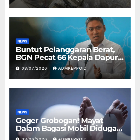
Perusahaan Airsoft Gun
Impor
NEWS
Buntut Pelanggaran Berat,
BGN Pecat 66 Kepala Dapur
MBG dan Ungkap Alasannya
08/07/2026
ADMKEPPOID
NEWS
Geger Grobogan! Mayat
Dalam Bagasi Mobil Diduga
Terkait Hilangnya Bos Konter
08/06/2026
ADMKEPPOID