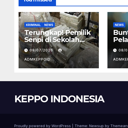
KRIMINAL
NEWS
NEWS
Terungkap! Pemilik
Bun
Senpi di Sekolah
Pela
Swasta Jaksel
BGN
08/07/2026
08/
Ternyata Direktur
Kep
Perusahaan Airsoft
dan
ADMKEPPOID
ADMKE
Gun Impor
Ala
KEPPO INDONESIA
Proudly powered by WordPress
|
Theme:
Newsup
by
Themean