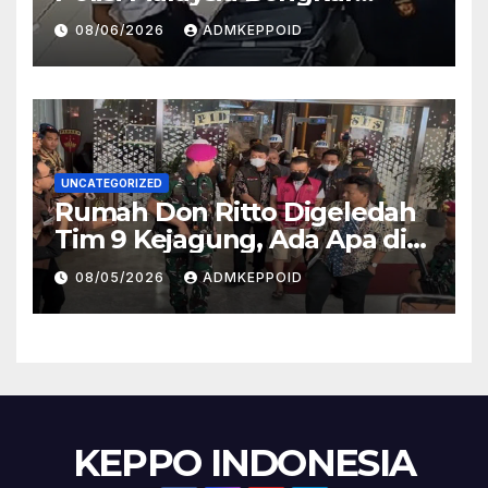
Sosok Pemasok di Balik
08/06/2026
ADMKEPPOID
Kasus Ini
UNCATEGORIZED
Rumah Don Ritto Digeledah
Tim 9 Kejagung, Ada Apa di
Balik Kasus TPPU Febrie?
08/05/2026
ADMKEPPOID
KEPPO INDONESIA