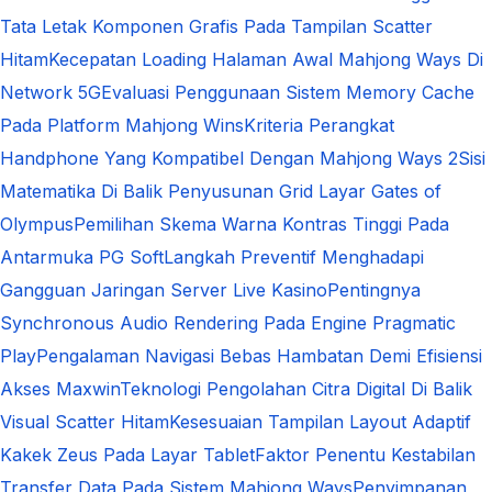
Tata Letak Komponen Grafis Pada Tampilan Scatter
Hitam
Kecepatan Loading Halaman Awal Mahjong Ways Di
Network 5G
Evaluasi Penggunaan Sistem Memory Cache
Pada Platform Mahjong Wins
Kriteria Perangkat
Handphone Yang Kompatibel Dengan Mahjong Ways 2
Sisi
Matematika Di Balik Penyusunan Grid Layar Gates of
Olympus
Pemilihan Skema Warna Kontras Tinggi Pada
Antarmuka PG Soft
Langkah Preventif Menghadapi
Gangguan Jaringan Server Live Kasino
Pentingnya
Synchronous Audio Rendering Pada Engine Pragmatic
Play
Pengalaman Navigasi Bebas Hambatan Demi Efisiensi
Akses Maxwin
Teknologi Pengolahan Citra Digital Di Balik
Visual Scatter Hitam
Kesesuaian Tampilan Layout Adaptif
Kakek Zeus Pada Layar Tablet
Faktor Penentu Kestabilan
Transfer Data Pada Sistem Mahjong Ways
Penyimpanan