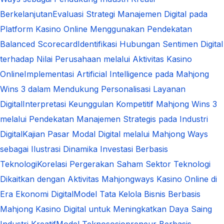
Berkelanjutan
Evaluasi Strategi Manajemen Digital pada
Platform Kasino Online Menggunakan Pendekatan
Balanced Scorecard
Identifikasi Hubungan Sentimen Digital
terhadap Nilai Perusahaan melalui Aktivitas Kasino
Online
Implementasi Artificial Intelligence pada Mahjong
Wins 3 dalam Mendukung Personalisasi Layanan
Digital
Interpretasi Keunggulan Kompetitif Mahjong Wins 3
melalui Pendekatan Manajemen Strategis pada Industri
Digital
Kajian Pasar Modal Digital melalui Mahjong Ways
sebagai Ilustrasi Dinamika Investasi Berbasis
Teknologi
Korelasi Pergerakan Saham Sektor Teknologi
Dikaitkan dengan Aktivitas Mahjongways Kasino Online di
Era Ekonomi Digital
Model Tata Kelola Bisnis Berbasis
Mahjong Kasino Digital untuk Meningkatkan Daya Saing
Industri Kreatif
Model Teknososiopreneur Berbasis