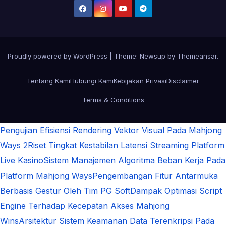
Proudly powered by WordPress
|
Theme:
Newsup
by
Themeansar
.
Tentang Kami
Hubungi Kami
Kebijakan Privasi
Disclaimer
Terms & Conditions
Pengujian Efisiensi Rendering Vektor Visual Pada Mahjong
Ways 2
Riset Tingkat Kestabilan Latensi Streaming Platform
Live Kasino
Sistem Manajemen Algoritma Beban Kerja Pada
Platform Mahjong Ways
Pengembangan Fitur Antarmuka
Berbasis Gestur Oleh Tim PG Soft
Dampak Optimasi Script
Engine Terhadap Kecepatan Akses Mahjong
Wins
Arsitektur Sistem Keamanan Data Terenkripsi Pada