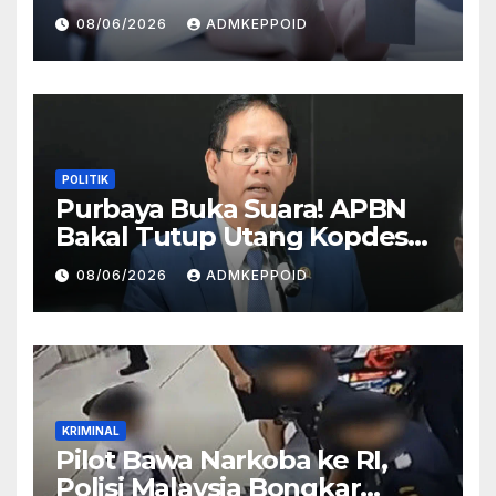
Terkait Hilangnya Bos Konter
08/06/2026
ADMKEPPOID
HP
POLITIK
Purbaya Buka Suara! APBN
Bakal Tutup Utang Kopdes
Rp 240 Triliun, Cicilan Rp 40
08/06/2026
ADMKEPPOID
Triliun per Tahun
KRIMINAL
Pilot Bawa Narkoba ke RI,
Polisi Malaysia Bongkar