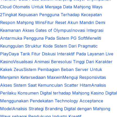
Cloud Otomatis Untuk Menjaga Data Mahjong Ways
2
Tingkat Kepuasan Pengguna Terhadap Kecepatan
Respon Mahjong Wins
Fitur Reset Akun Mandiri Demi
Keamanan Akses Gates of Olympus
Inovasi Integrasi
Antarmuka Pengguna Pada Sistem PG Soft
Meneliti
Keunggulan Struktur Kode Sistem Dari Pragmatic
Play
Daya Tarik Fitur Diskusi Interaktif Pada Layanan Live
Kasino
Visualisasi Animasi Beresolusi Tinggi Dari Karakter
Kakek Zeus
Sistem Pembagian Beban Server Untuk
Menjamin Ketersediaan Maxwin
Menguji Responsivitas
Akses Sistem Saat Kemunculan Scatter Hitam
Analisis
Perilaku Konsumen Digital terhadap Mahjong Kasino Digital
Menggunakan Pendekatan Technology Acceptance
Model
Analisis Strategi Branding Digital dengan Mahjong
Ways sebagai Pendukung Industri Kreatif