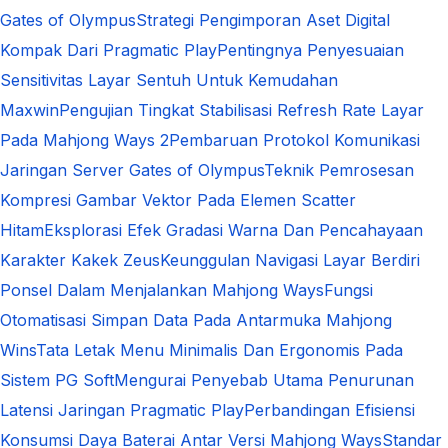
Gates of Olympus
Strategi Pengimporan Aset Digital
Kompak Dari Pragmatic Play
Pentingnya Penyesuaian
Sensitivitas Layar Sentuh Untuk Kemudahan
Maxwin
Pengujian Tingkat Stabilisasi Refresh Rate Layar
Pada Mahjong Ways 2
Pembaruan Protokol Komunikasi
Jaringan Server Gates of Olympus
Teknik Pemrosesan
Kompresi Gambar Vektor Pada Elemen Scatter
Hitam
Eksplorasi Efek Gradasi Warna Dan Pencahayaan
Karakter Kakek Zeus
Keunggulan Navigasi Layar Berdiri
Ponsel Dalam Menjalankan Mahjong Ways
Fungsi
Otomatisasi Simpan Data Pada Antarmuka Mahjong
Wins
Tata Letak Menu Minimalis Dan Ergonomis Pada
Sistem PG Soft
Mengurai Penyebab Utama Penurunan
Latensi Jaringan Pragmatic Play
Perbandingan Efisiensi
Konsumsi Daya Baterai Antar Versi Mahjong Ways
Standar