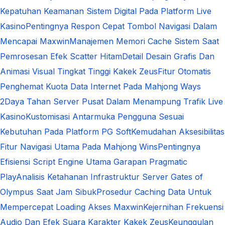
Kepatuhan Keamanan Sistem Digital Pada Platform Live
Kasino
Pentingnya Respon Cepat Tombol Navigasi Dalam
Mencapai Maxwin
Manajemen Memori Cache Sistem Saat
Pemrosesan Efek Scatter Hitam
Detail Desain Grafis Dan
Animasi Visual Tingkat Tinggi Kakek Zeus
Fitur Otomatis
Penghemat Kuota Data Internet Pada Mahjong Ways
2
Daya Tahan Server Pusat Dalam Menampung Trafik Live
Kasino
Kustomisasi Antarmuka Pengguna Sesuai
Kebutuhan Pada Platform PG Soft
Kemudahan Aksesibilitas
Fitur Navigasi Utama Pada Mahjong Wins
Pentingnya
Efisiensi Script Engine Utama Garapan Pragmatic
Play
Analisis Ketahanan Infrastruktur Server Gates of
Olympus Saat Jam Sibuk
Prosedur Caching Data Untuk
Mempercepat Loading Akses Maxwin
Kejernihan Frekuensi
Audio Dan Efek Suara Karakter Kakek Zeus
Keunggulan