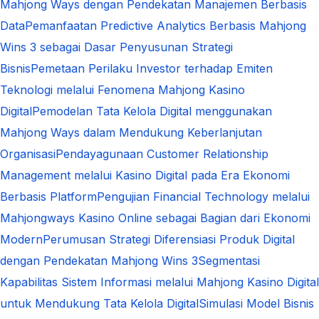
Mahjong Ways dengan Pendekatan Manajemen Berbasis
Data
Pemanfaatan Predictive Analytics Berbasis Mahjong
Wins 3 sebagai Dasar Penyusunan Strategi
Bisnis
Pemetaan Perilaku Investor terhadap Emiten
Teknologi melalui Fenomena Mahjong Kasino
Digital
Pemodelan Tata Kelola Digital menggunakan
Mahjong Ways dalam Mendukung Keberlanjutan
Organisasi
Pendayagunaan Customer Relationship
Management melalui Kasino Digital pada Era Ekonomi
Berbasis Platform
Pengujian Financial Technology melalui
Mahjongways Kasino Online sebagai Bagian dari Ekonomi
Modern
Perumusan Strategi Diferensiasi Produk Digital
dengan Pendekatan Mahjong Wins 3
Segmentasi
Kapabilitas Sistem Informasi melalui Mahjong Kasino Digital
untuk Mendukung Tata Kelola Digital
Simulasi Model Bisnis