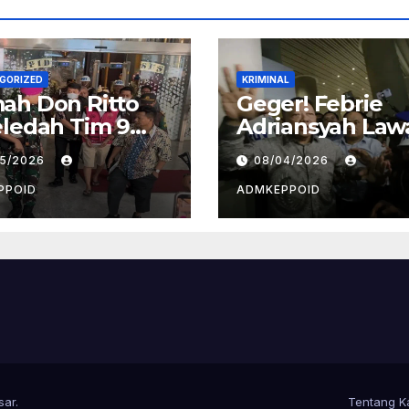
GORIZED
KRIMINAL
ah Don Ritto
Geger! Febrie
ledah Tim 9
Adriansyah Law
agung, Ada Apa
Balik, Gugat
05/2026
08/04/2026
alik Kasus TPPU
Kejagung dan
ie?
Kortas Tipidkor 
PPOID
ADMKEPPOID
Lewat Praperad
sar
.
Tentang K