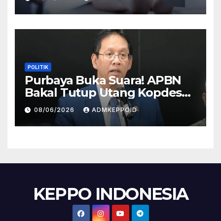
HP
POLITIK
Purbaya Buka Suara! APBN
Bakal Tutup Utang Kopdes
Rp 240 Triliun, Cicilan Rp 40
08/06/2026
ADMKEPPOID
Triliun per Tahun
KEPPO INDONESIA