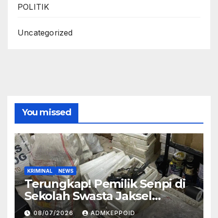
POLITIK
Uncategorized
You missed
KRIMINAL
NEWS
Terungkap! Pemilik Senpi di
Sekolah Swasta Jaksel
Ternyata Direktur
08/07/2026
ADMKEPPOID