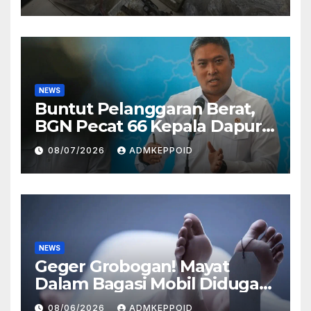
Perusahaan Airsoft Gun
Impor
NEWS
Buntut Pelanggaran Berat,
BGN Pecat 66 Kepala Dapur
MBG dan Ungkap Alasannya
08/07/2026
ADMKEPPOID
NEWS
Geger Grobogan! Mayat
Dalam Bagasi Mobil Diduga
Terkait Hilangnya Bos Konter
08/06/2026
ADMKEPPOID