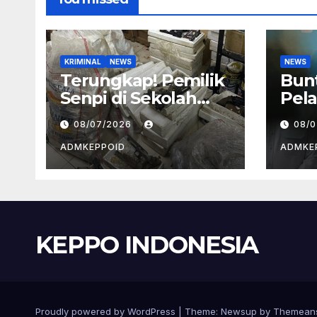
KRIMINAL
NEWS
NEWS
Terungkap! Pemilik
Bun
Senpi di Sekolah
Pela
Swasta Jaksel
BGN
08/07/2026
08/
Ternyata Direktur
Kep
Perusahaan Airsoft
dan
ADMKEPPOID
ADMKE
Gun Impor
Ala
KEPPO INDONESIA
Proudly powered by WordPress
|
Theme:
Newsup
by
Themean