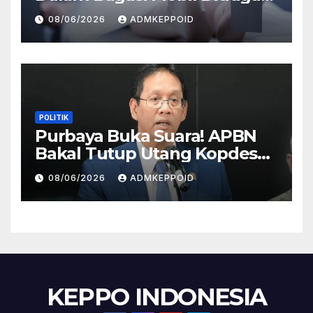
Terkait Hilangnya Bos Konter
08/06/2026
ADMKEPPOID
HP
POLITIK
Purbaya Buka Suara! APBN
Bakal Tutup Utang Kopdes
Rp 240 Triliun, Cicilan Rp 40
08/06/2026
ADMKEPPOID
Triliun per Tahun
KEPPO INDONESIA