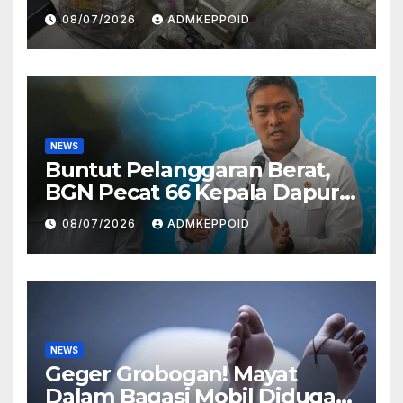
Ternyata Direktur
08/07/2026
ADMKEPPOID
Perusahaan Airsoft Gun
Impor
NEWS
Buntut Pelanggaran Berat,
BGN Pecat 66 Kepala Dapur
MBG dan Ungkap Alasannya
08/07/2026
ADMKEPPOID
NEWS
Geger Grobogan! Mayat
Dalam Bagasi Mobil Diduga